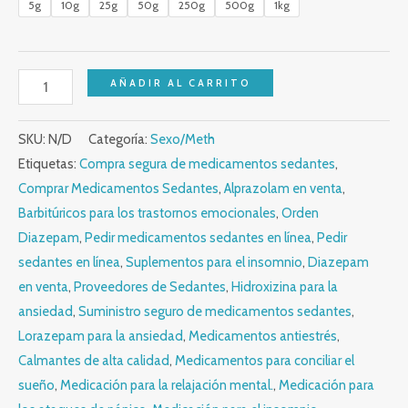
5g
10g
25g
50g
250g
500g
1kg
AÑADIR AL CARRITO
SKU:
N/D
Categoría:
Sexo/Meth
Etiquetas:
Compra segura de medicamentos sedantes
,
Comprar Medicamentos Sedantes
,
Alprazolam en venta
,
Barbitúricos para los trastornos emocionales
,
Orden
Diazepam
,
Pedir medicamentos sedantes en línea
,
Pedir
sedantes en línea
,
Suplementos para el insomnio
,
Diazepam
en venta
,
Proveedores de Sedantes
,
Hidroxizina para la
ansiedad
,
Suministro seguro de medicamentos sedantes
,
Lorazepam para la ansiedad
,
Medicamentos antiestrés
,
Calmantes de alta calidad
,
Medicamentos para conciliar el
sueño
,
Medicación para la relajación mental.
,
Medicación para