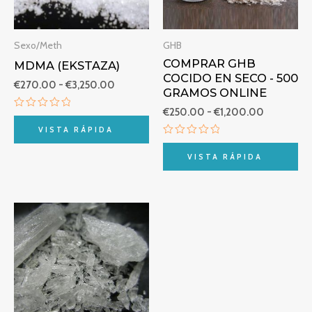
Sexo/Meth
GHB
COMPRAR GHB
MDMA (EKSTAZA)
COCIDO EN SECO - 500
€
270.00
-
€
3,250.00
GRAMOS ONLINE
€
250.00
-
€
1,200.00
Valorado
con
VISTA RÁPIDA
0
Valorado
de
con
5
VISTA RÁPIDA
0
de
5
Rango
de
precios:
desde
€210.00
hasta
€6,500.00