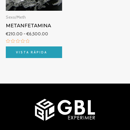
Sexo/Meth
METANFETAMINA
€
210.00
-
€
6,500.00
Valorado
con
VISTA RÁPIDA
0
de
5