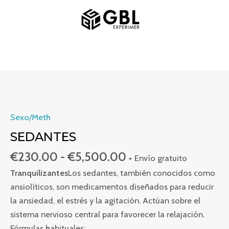
Ir
MENÚ
al
PRINCIPAL
contenido
Rango
Médicaments
de
Sédatifs
precios:
cantidad
Sexo/Meth
desde
SEDANTES
€230.00
€
230.00
-
€
5,500.00
hasta
+ Envío gratuito
€5,500.00
Tranquilizantes
Los sedantes, también conocidos como
ansiolíticos, son medicamentos diseñados para reducir
la ansiedad, el estrés y la agitación. Actúan sobre el
sistema nervioso central para favorecer la relajación.
Fórmulas habituales: