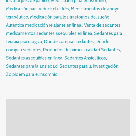
los ataques de pánico
,
Medicación para el insomnio
,
Medicación para reducir el estrés
,
Medicamentos de apoyo
terapéutico
,
Medicación para los trastornos del sueño
,
Auténtica medicación relajante en línea.
,
Venta de sedantes
,
Medicamentos sedantes asequibles en línea
,
Sedantes para
terapia psicológica
,
Dónde comprar sedantes
,
Dónde
comprar sedantes
,
Productos de primera calidad Sedantes
,
Sedantes asequibles en línea
,
Sedantes Ansiolíticos
,
Sedantes para la ansiedad
,
Sedantes para la investigación
,
Zolpidem para el insomnio
Descripción
Información adicional
Valoraciones (0)