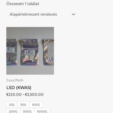
Összesen 1 találat
Ártartomány:
€220.00
-
€2,500.00
Szex/Meth
LSD (KWAS)
€
220.00
-
€
2,500.00
25G
50G
100G
200G
500G
1000G