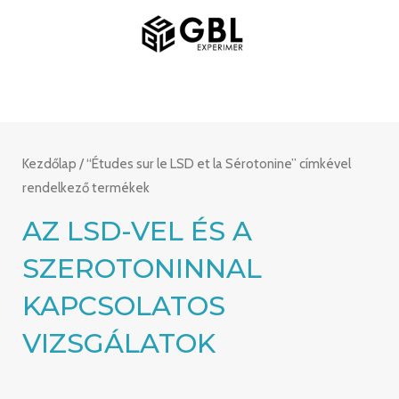
Ugrás
FŐMENÜ
a
tartalomra
Kezdőlap
/ “Études sur le LSD et la Sérotonine” címkével
rendelkező termékek
AZ LSD-VEL ÉS A
SZEROTONINNAL
KAPCSOLATOS
VIZSGÁLATOK