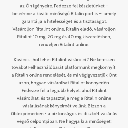
az Ön igényeire. Fedezze fel készletünket –
beleértve a kiváló minőségű Ritalin port is –, amely
garantálja a hitelességet és a tisztaságot.
Vásároljon Ritalint online, Ritalin eladó, vásároljon
Ritalint 10 mg, 20 mg és 40 mg kiszerelésben,
rendeljen Ritalint online.
Kíváncsi, hol lehet Ritalint vásárolni? Ne keressen
tovább! Felhasználóbarát platformunk megkönnyíti
a Ritalin online rendelését, és mi végigvezetjük Önt
azon, hogyan vásárolhat Ritalint könnyedén.
Fedezze fel a legjobb helyet, ahol Ritalint
vásárolhat, és tapasztalja meg a Ritalin online
vásárlásának kényelmét velünk. Bízzon a
Gblexprimerben - a biztonságos és diszkrét vásárlás
végső célpontjában. Ne hagyja ki a minőséget;