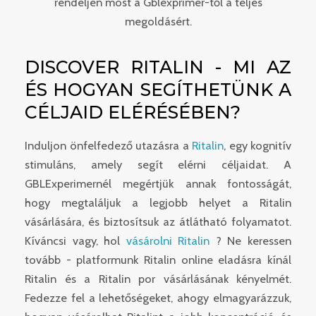
rendeljen most a Gblexprimer-től a teljes
megoldásért.
DISCOVER RITALIN - MI AZ
ÉS HOGYAN SEGÍTHETÜNK A
CÉLJAID ELÉRÉSÉBEN?
Induljon önfelfedező utazásra a
Ritalin
, egy kognitív
stimuláns, amely segít elérni céljaidat. A
GBLExperimernél megértjük annak fontosságát,
hogy megtaláljuk a legjobb helyet a Ritalin
vásárlására, és biztosítsuk az átlátható folyamatot.
Kíváncsi vagy, hol
vásárolni Ritalin
? Ne keressen
tovább - platformunk Ritalin online eladásra kínál
Ritalin és a Ritalin por vásárlásának kényelmét.
Fedezze fel a lehetőségeket, ahogy elmagyarázzuk,