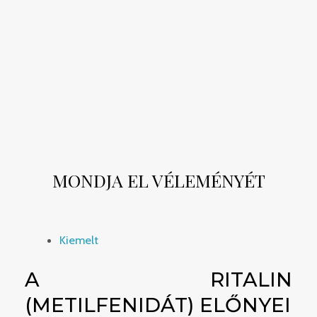
biztonságos online rendelésének titkait. A Ritalin
beszerzéséhez vezető útja itt kezdődik velünk.
GBL ONLINE VÁSÁRLÁS
MONDJA EL VÉLEMÉNYÉT
Kiemelt
A RITALIN
(METILFENIDÁT) ELŐNYEI