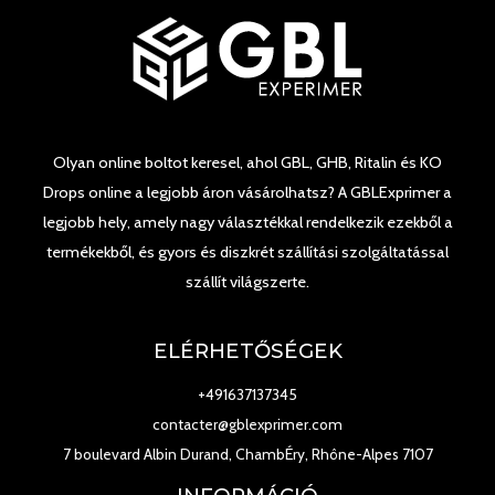
Olyan online boltot keresel, ahol GBL, GHB, Ritalin és KO
Drops online a legjobb áron vásárolhatsz? A GBLExprimer a
legjobb hely, amely nagy választékkal rendelkezik ezekből a
termékekből, és gyors és diszkrét szállítási szolgáltatással
szállít világszerte.
ELÉRHETŐSÉGEK
+491637137345
contacter@gblexprimer.com
7 boulevard Albin Durand, ChambÉry, Rhône-Alpes 7107