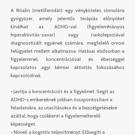
A Ritalin (metilfenidát) egy vényköteles stimuláns
gyógyszer, amely jelentős terápiás előnyöket
kínálhat az ADHD-val (figyelemhiányos
hiperaktivitás-zavar) vagy narkolepsziával
diagnosztizált egyének számára, megfelelő orvosi
felügyelet mellett alkalmazva. Hatásai elsősorban a
figyelemmel, koncentrációval és éberséggel
kapcsolatos agyi kémiai aktivitás fokozásához
kapcsolódnak.
• Javítja a koncentrációt és a figyelmet: Segít az
ADHD-s embereknek jobban összpontosítani a
feladatokra, az utasításokra és a beszélgetésekre
azáltal, hogy csökkenti a figyelemelterelő
képességet.
• Növeli a kognitív teljesítményt: Elősegíti a