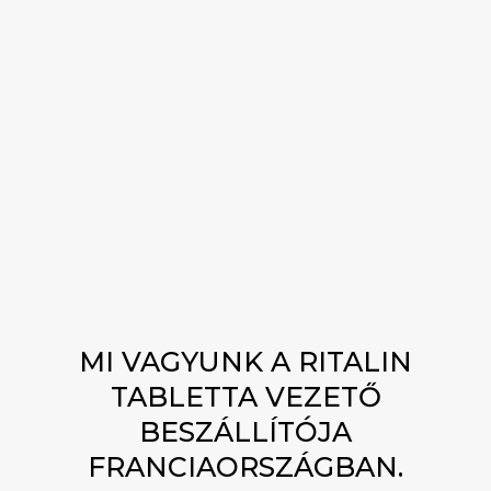
biztosítja a folyamatos hatékonyságot és
minimalizálja az esetleges mellékhatásokat.
Tájékozódjon a következők kölcsönhatásairól
Ritalin
más gyógyszerekkel együtt, és haladéktalanul
jelentse a mellékhatásokat. Ezen irányelvek
betartásával a felhasználók biztonságosan és
hatékonyan használhatják a Ritalin előnyeit, hogy
javítsák koncentrációjukat és termelékenységüket.
GBL ONLINE VÁSÁRLÁS
MI VAGYUNK A RITALIN
TABLETTA VEZETŐ
BESZÁLLÍTÓJA
FRANCIAORSZÁGBAN.