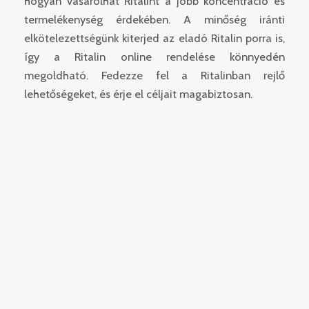
hogyan vásárolhat Ritalint a jobb koncentráció és
termelékenység érdekében. A minőség iránti
elkötelezettségünk kiterjed az eladó Ritalin porra is,
így a Ritalin online rendelése könnyedén
megoldható. Fedezze fel a Ritalinban rejlő
lehetőségeket, és érje el céljait magabiztosan.
A RITALIN
(METILFENIDÁT)
FELHASZNÁLÁSA
A Ritalin (metilfenidát) egy vényköteles központi
idegrendszeri stimuláns, amelyet elsősorban a
figyelemhiányos hiperaktivitás-zavar (ADHD)
kezelésére alkalmaznak. Segít javítani a
koncentrációt, a figyelem időtartamát és az