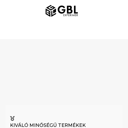
Ugrás
FŐMENÜ
a
tartalomra
KIVÁLÓ MINŐSÉGŰ TERMÉKEK