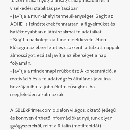
túlzott fizikai nyugtalanság csillapításában és a
viselkedési stabilitás javításában.
• Javítja a munkahelyi termelékenységet: Segít az
ADHD-s felnőtteknek fenntartani a figyelmüket és
hatékonyabban ellátni szakmai feladataikat.
• Segít a narkolepszia tüneteinek kezelésében:
Elősegíti az ébrenlétet és csökkenti a túlzott nappali
álmosságot, ezáltal javítja az éberséget a nap
folyamán.
• Javítja a mindennapi működést: A koncentráció, a
motiváció és a feladatvégzés általános javulása
hozzájárulhat a jobb életminőséghez, ha
megfelelően alkalmazzák.
A GBLExPrimer.com oldalon világos, oktató jellegű
és könnyen érthető információkat nyújtunk olyan
gyógyszerekről, mint a Ritalin (metilfenidát) –