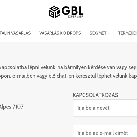
ITALIN VÁSÁRLÁS
VÁSÁRLÁS KO DROPS
SEX/METH
TERMÉKE
kapcsolatba lépni velünk, ha bármilyen kérdése van vagy seg
on, e-mailben vagy élő chat-en keresztül léphet velünk kap
KAPCSOLATKOZÁS
Alpes 7107