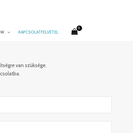
INK
KAPCSOLATFELVÉTEL
ítségre van szüksége.
csolatba.