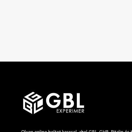
Olyan online boltot keresel, ahol GBL, GHB, Ritalin és