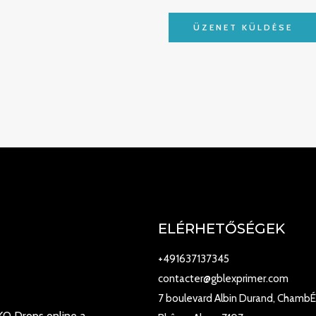
ELÉRHETŐSÉGEK
+491637137345
contacter@gblexprimer.com
7 boulevard Albin Durand, ChambÉ
 KO Drops online a