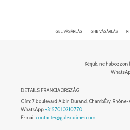
Ugrás
a
tartalomra
GBL VÁSÁRLÁS
GHB VÁSÁRLÁS
R
Kérjük, ne habozzon 
WhatsApp
DETAILS FRANCIAORSZÁG
Cím:
7 boulevard Albin Durand, ChambÉry, Rhône-
WhatsApp
+3197010210770
E-mail
contacter@gblexprimer.com