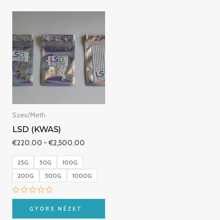
Ártartomány:
€220.00
-
€2,500.00
Szex/Meth
LSD (KWAS)
€
220.00
-
€
2,500.00
25G
50G
100G
200G
500G
1000G
Értékelés:
0
GYORS NÉZET
/