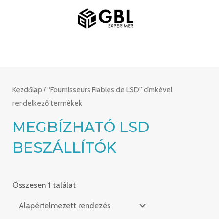
Ugrás
FŐMENÜ
a
tartalomra
Kezdőlap
/ “Fournisseurs Fiables de LSD” címkével
rendelkező termékek
MEGBÍZHATÓ LSD
BESZÁLLÍTÓK
Összesen 1 találat