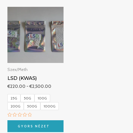
Ártartomány:
€220.00
-
€2,500.00
Szex/Meth
LSD (KWAS)
€
220.00
-
€
2,500.00
25G
50G
100G
200G
500G
1000G
Értékelés:
0
GYORS NÉZET
/