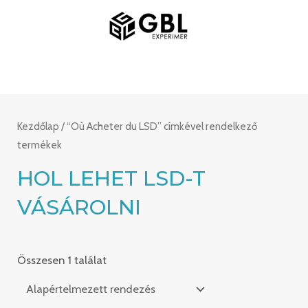
Ugrás
FŐMENÜ
a
tartalomra
Kezdőlap
/ “Où Acheter du LSD” címkével rendelkező
termékek
HOL LEHET LSD-T
VÁSÁROLNI
Összesen 1 találat