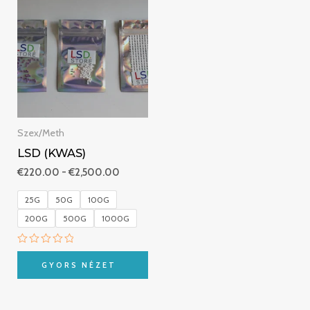
€220.00
-
€2,500.00
Szex/Meth
LSD (KWAS)
€
220.00
-
€
2,500.00
25G
50G
100G
200G
500G
1000G
Értékelés:
0
GYORS NÉZET
/
5