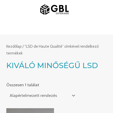
Ugrás
FŐMENÜ
a
tartalomra
Kezdőlap
/ “LSD de Haute Qualité” címkével rendelkező
termékek
KIVÁLÓ MINŐSÉGŰ LSD
Összesen 1 találat
Ártartomány: