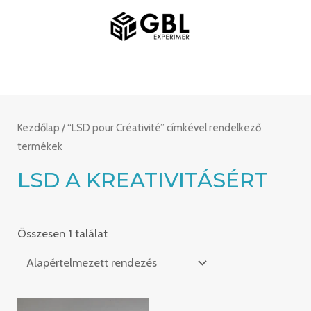
Ugrás
FŐMENÜ
a
tartalomra
Kezdőlap
/ “LSD pour Créativité” címkével rendelkező
termékek
LSD A KREATIVITÁSÉRT
Összesen 1 találat
Ártartomány: