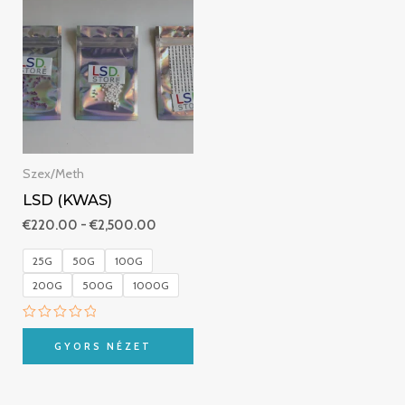
€220.00
-
€2,500.00
Szex/Meth
LSD (KWAS)
€
220.00
-
€
2,500.00
25G
50G
100G
200G
500G
1000G
Értékelés:
0
GYORS NÉZET
/
5