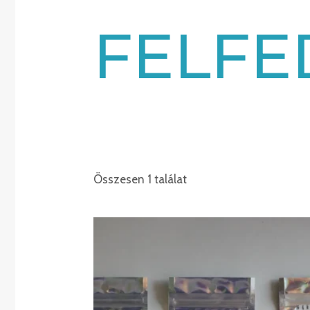
FELFE
Összesen 1 találat
Ártartomány:
€220.00
-
€2,500.00