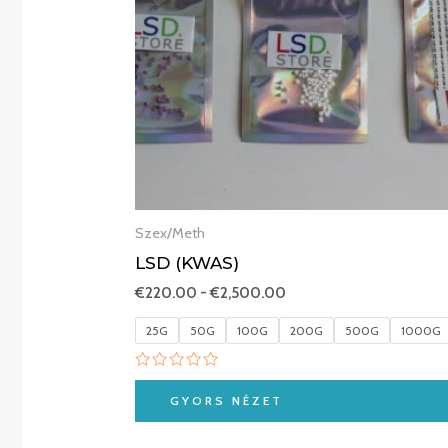
Szex/Meth
LSD (KWAS)
€
220.00
-
€
2,500.00
25G
50G
100G
200G
500G
1000G
Értékelés:
0
GYORS NÉZET
/
5