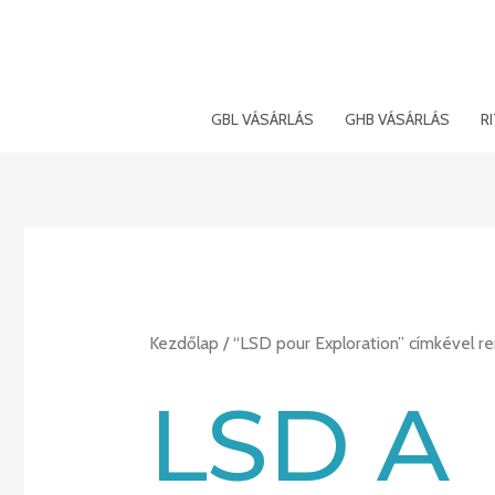
Ugrás
a
tartalomra
GBL VÁSÁRLÁS
GHB VÁSÁRLÁS
R
Kezdőlap
/ “LSD pour Exploration” címkével 
LSD A