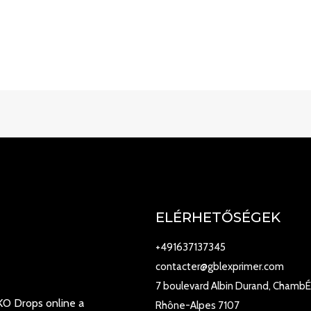
ELÉRHETŐSÉGEK
+491637137345
contacter@gblexprimer.com
7 boulevard Albin Durand, ChambÉ
 KO Drops online a
Rhône-Alpes 7107