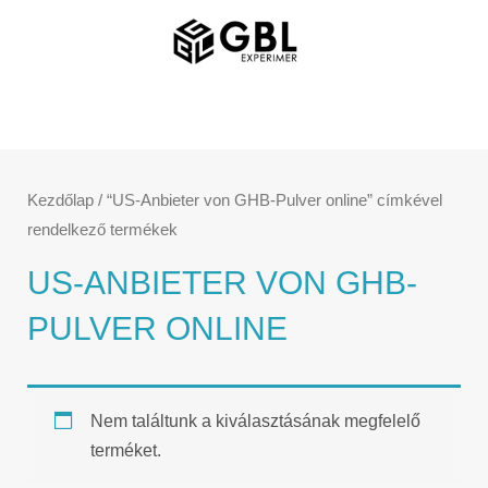
Ugrás
FŐMENÜ
a
tartalomra
Kezdőlap
/ “US-Anbieter von GHB-Pulver online” címkével
rendelkező termékek
US-ANBIETER VON GHB-
PULVER ONLINE
Nem találtunk a kiválasztásának megfelelő
terméket.