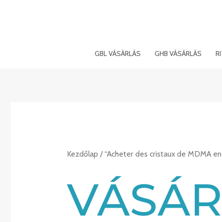
Ugrás
a
tartalomra
GBL VÁSÁRLÁS
GHB VÁSÁRLÁS
R
Kezdőlap
/ “Acheter des cristaux de MDMA en
VÁSÁ