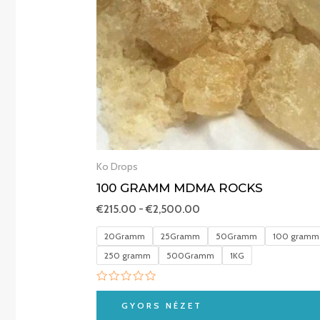
Ko Drops
100 GRAMM MDMA ROCKS
€
215.00
-
€
2,500.00
20Gramm
25Gramm
50Gramm
100 gramm
250 gramm
500Gramm
1KG
Értékelés:
0
GYORS NÉZET
/