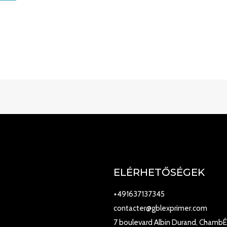
ELÉRHETŐSÉGEK
+491637137345
contacter@gblexprimer.com
7 boulevard Albin Durand, ChambÉ