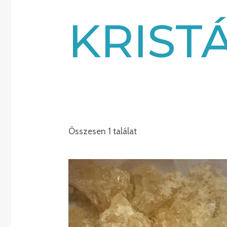
KRIST
Összesen 1 találat
Ártartomány:
€215.00
-
€2,500.00