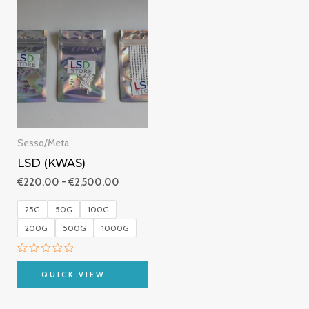
Fascia
di
prezzo:
da
€220.00
a
€2,500.00
Sesso/Meta
LSD (KWAS)
€
220.00
-
€
2,500.00
25G
50G
100G
200G
500G
1000G
Valutato
0
QUICK VIEW
su
5