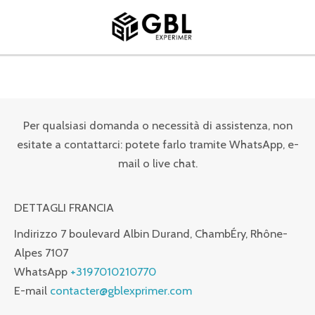
Vai
MENU
al
PRINCIPALE
contenuto
Per qualsiasi domanda o necessità di assistenza, non
esitate a contattarci: potete farlo tramite WhatsApp, e-
mail o live chat.
DETTAGLI FRANCIA
Indirizzo
7 boulevard Albin Durand, ChambÉry, Rhône-
Alpes 7107
WhatsApp
+3197010210770
E-mail
contacter@gblexprimer.com