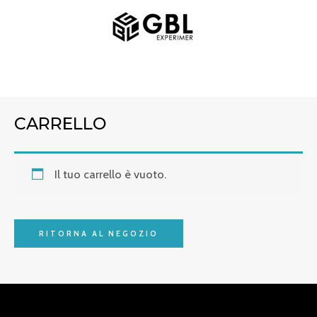
Vai
MENU
al
PRINCIPALE
contenuto
CARRELLO
Il tuo carrello è vuoto.
RITORNA AL NEGOZIO