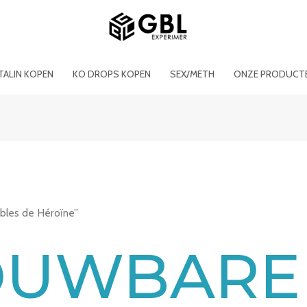
ITALIN KOPEN
KO DROPS KOPEN
SEX/METH
ONZE PRODUCT
ables de Héroïne”
OUWBARE