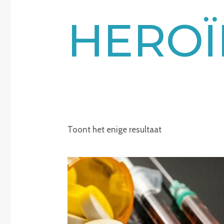
HEROÏ
Toont het enige resultaat
Prijsklasse:
€220.00
tot
€2,150.00