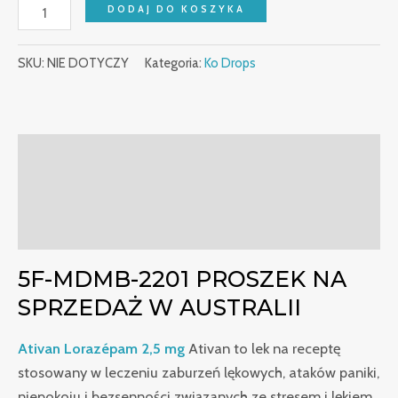
DODAJ DO KOSZYKA
SKU:
NIE DOTYCZY
Kategoria:
Ko Drops
Opis
Dodatkowe informacje
Recenzje (0)
5F-MDMB-2201 PROSZEK NA
SPRZEDAŻ W AUSTRALII
Ativan Lorazépam 2,5 mg
Ativan to lek na receptę
stosowany w leczeniu zaburzeń lękowych, ataków paniki,
niepokoju i bezsenności związanych ze stresem i lękiem.