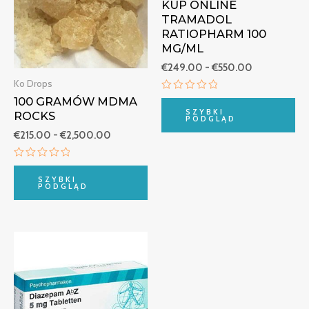
KUP ONLINE
€2,500.00
€550.00
TRAMADOL
RATIOPHARM 100
MG/ML
€
249.00
-
€
550.00
Ko Drops
Oceniono
100 GRAMÓW MDMA
0
SZYBKI
ROCKS
na
PODGLĄD
5
€
215.00
-
€
2,500.00
Oceniono
0
SZYBKI
na
PODGLĄD
5
Zakres
cen:
od
€210.00
do
€700.00