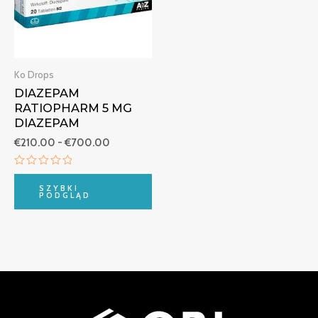
Ko Drops
DIAZEPAM
RATIOPHARM 5 MG
DIAZEPAM
€
210.00
-
€
700.00
Oceniono
0
SZYBKI
na
PODGLĄD
5