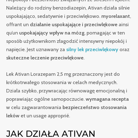
Należący do rodziny benzodiazepin, Ativan działa silnie
uspokajająco, sedatywnie i przeciwlękowo.
myorelaxant
,
offrant un
działanie uspokajające i przeciwlękowe
ainsi
qu’un
uspokajający wpływ na mózg
, pomagając w ten
sposób użytkownikom złagodzić intensywny niepokój i
napięcie. Jest uznawany za
silny lek przeciwlękowy
oraz
skuteczne leczenie przeciwlękowe
.
Lek Ativan Lorazepam 2,5 mg przeznaczony jest do
krótkotrwałego stosowania w celach medycznych.
Działa szybko, przywracając równowagę emocjonalną i
poprawiając ogólne samopoczucie.
wymagana recepta
w celu zagwarantowania
bezpieczeństwo stosowania
leków
et un usage approprié.
JAK DZIAŁA ATIVAN