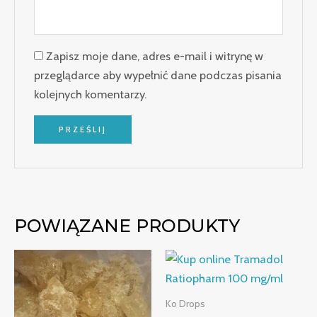
Zapisz moje dane, adres e-mail i witrynę w
przeglądarce aby wypełnić dane podczas pisania
kolejnych komentarzy.
POWIĄZANE PRODUKTY
Zakres
Zakres
cen:
cen:
od
od
€215.00
€249.00
Ko Drops
do
do