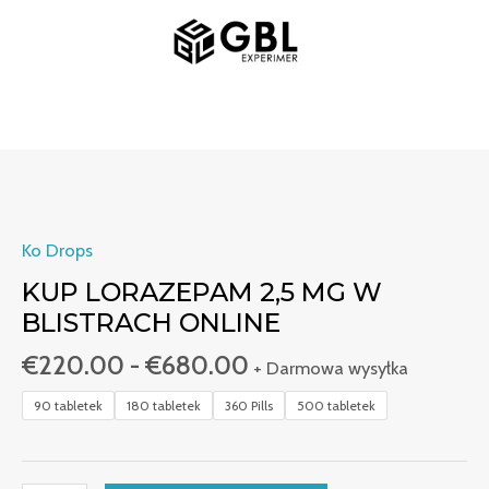
Przejdź
MENU
do
GŁÓWNE
treści
Zakres
Ilość
cen:
Acheter
od
Lorazépam
Ko Drops
€220.00
2,5
KUP LORAZEPAM 2,5 MG W
do
mg
BLISTRACH ONLINE
€680.00
sous
€
220.00
-
€
680.00
blister
+ Darmowa wysyłka
en
90 tabletek
180 tabletek
360 Pills
500 tabletek
ligne