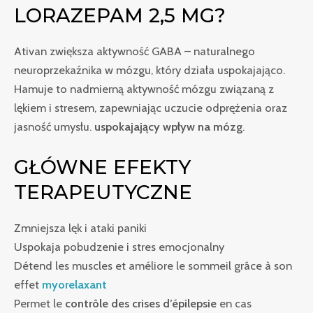
LORAZEPAM 2,5 MG?
Ativan zwiększa aktywność GABA – naturalnego
neuroprzekaźnika w mózgu, który działa uspokajająco.
Hamuje to nadmierną aktywność mózgu związaną z
lękiem i stresem, zapewniając uczucie odprężenia oraz
jasność umysłu.
uspokajający wpływ na mózg
.
GŁÓWNE EFEKTY
TERAPEUTYCZNE
Zmniejsza lęk i ataki paniki
Uspokaja pobudzenie i stres emocjonalny
Détend les muscles et améliore le sommeil grâce à son
effet
myorelaxant
Permet le
contrôle des crises d’épilepsie
en cas