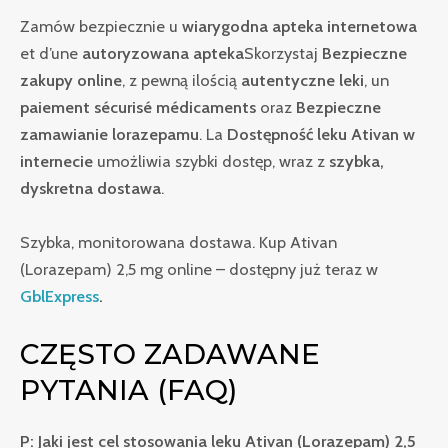
Zamów bezpiecznie u
wiarygodna apteka internetowa
et d’une
autoryzowana apteka
Skorzystaj
Bezpieczne
zakupy online
, z pewną ilością
autentyczne leki
, un
paiement sécurisé médicaments
oraz
Bezpieczne
zamawianie lorazepamu
. La
Dostępność leku Ativan w
internecie
umożliwia szybki dostęp, wraz z
szybka,
dyskretna dostawa
.
Szybka, monitorowana dostawa. Kup Ativan
(Lorazepam) 2,5 mg online – dostępny już teraz w
GblExpress
.
CZĘSTO ZADAWANE
PYTANIA (FAQ)
P: Jaki jest cel stosowania leku Ativan (Lorazepam) 2,5