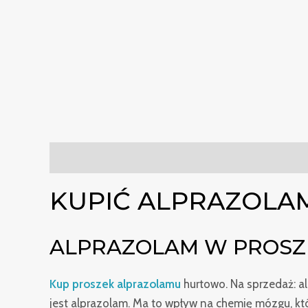
Opis
Dodatkowe informacje
Recenzje (0)
KUPIĆ ALPRAZOLAM
ALPRAZOLAM W PROS
Kup proszek alprazolamu
hurtowo. Na sprzedaż: a
jest alprazolam. Ma to wpływ na chemię mózgu, k