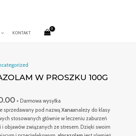
KONTAKT
Zakres
categorized
cen:
AZOLAM W PROSZKU 100G
od
€290.00
0.00
do
+ Darmowa wysyłka
€700.00
e sprzedawany pod nazwą
Xanax
należy do klasy
ych stosowanych głównie w leczeniu zaburzeń
i i objawów związanych ze stresem. Dzięki swoim
ającym i przeciwlękowym,
alprazolam
jest również