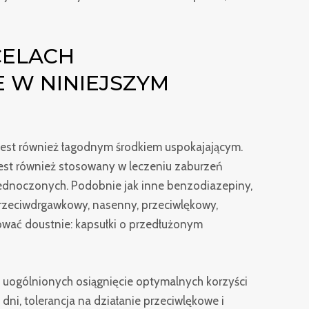
CELACH
 W NINIEJSZYM
jest również łagodnym środkiem uspokajającym.
jest również stosowany w leczeniu zaburzeń
Zjednoczonych. Podobnie jak inne benzodiazepiny,
 przeciwdrgawkowy, nasenny, przeciwlękowy,
ować doustnie: kapsułki o przedłużonym
uogólnionych osiągnięcie optymalnych korzyści
dni, tolerancja na działanie przeciwlękowe i