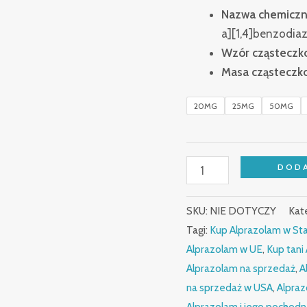
Nazwa chemiczn
a][1,4]benzodia
Wzór cząsteczk
Masa cząsteczko
20MG
25MG
50MG
DODA
SKU:
NIE DOTYCZY
Kat
Tagi:
Kup Alprazolam w St
Alprazolam w UE
,
Kup tani
Alprazolam na sprzedaż
,
A
na sprzedaż w USA
,
Alpraz
Alprazolam i jego pochod