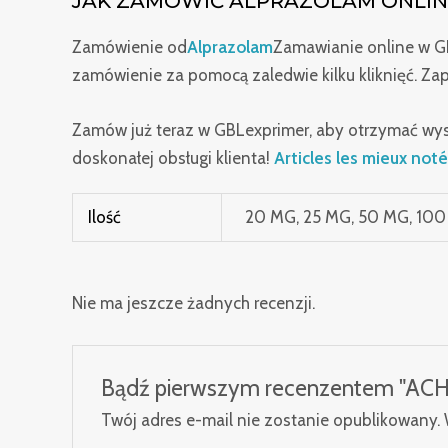
JAK ZAMÓWIĆ ALPRAZOLAM ONLIN
Zamówienie od
Alprazolam
Zamawianie online w GB
zamówienie za pomocą zaledwie kilku kliknięć. Z
Zamów już teraz w GBLexprimer, aby otrzymać wys
doskonałej obsługi klienta!
Articles les mieux not
Ilość
20 MG, 25 MG, 50 MG, 10
Nie ma jeszcze żadnych recenzji.
Bądź pierwszym recenzentem "
Twój adres e-mail nie zostanie opublikowany.