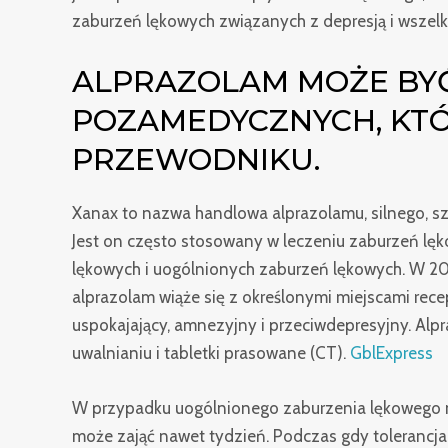
zaburzeń lękowych związanych z depresją i wszelk
ALPRAZOLAM MOŻE BY
POZAMEDYCZNYCH, KTÓ
PRZEWODNIKU.
Xanax to nazwa handlowa alprazolamu, silnego, s
Jest on często stosowany w leczeniu zaburzeń lę
lękowych i uogólnionych zaburzeń lękowych. W 201
alprazolam wiąże się z określonymi miejscami rece
uspokajający, amnezyjny i przeciwdepresyjny. Al
uwalnianiu i tabletki prasowane (CT).
GblExpress
W przypadku uogólnionego zaburzenia lękowego
może zająć nawet tydzień. Podczas gdy tolerancja n