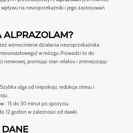
 wpływu na neuroprzekaźniki i jego zastosowań
A ALPRAZOLAM?
zez wzmocnienie działania neuroprzekaźnika
inomasłowego) w mózgu. Prowadzi to do
i nerwowej, promując stan relaksu i zmniejszając
Szybka ulga od niepokoju, redukcja stresu i
oju.
w :
15 do 30 minut po spożyciu.
do 12 godzin w zależności od dawki.
 DANE