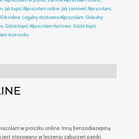
am
,
Jak kupić Alprazolam online
,
Jak zamówić Alprazolam
,
SA online
,
Legalny dostawca Alprazolam
,
Globalny
ne
,
Gdzie kupić Alprazolam hurtowo
,
Gdzie kupić
lam w proszku
INE
prazolam w proszku online. Inną benzodiazepiną
jest stosowany w leczeniu zaburzeń paniki,