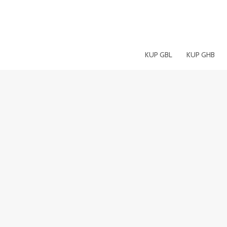
Przejdź
do
treści
KUP GBL
KUP GHB