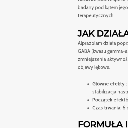
badany pod kątem jego
terapeutycznych.
JAK DZIAŁ
Alprazolam działa popr
GABA (kwasu gamma-am
zmniejszenia aktywnośc
objawy lękowe.
Główne efekty :
stabilizacja nastr
Początek efektó
Czas trwania:
6 
FORMUŁA I