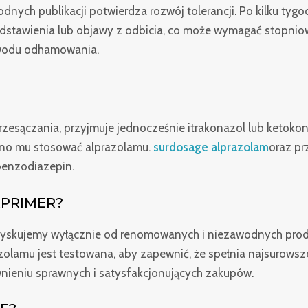
godnych publikacji potwierdza rozwój tolerancji. Po kilku tyg
stawienia lub objawy z odbicia, co może wymagać stopniow
owodu odhamowania.
przesączania, przyjmuje jednocześnie itrakonazol lub ketokon
wolno mu stosować alprazolamu.
surdosage alprazolam
oraz pr
benzodiazepin.
PRIMER?
yskujemy wyłącznie od renomowanych i niezawodnych pro
zolamu jest testowana, aby zapewnić, że spełnia najsurowsz
ieniu sprawnych i satysfakcjonujących zakupów.