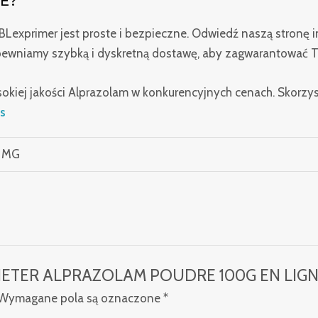
E?
Lexprimer jest proste i bezpieczne. Odwiedź naszą stronę in
apewniamy szybką i dyskretną dostawę, aby zagwarantować 
okiej jakości Alprazolam w konkurencyjnych cenach. Skorzy
és
0 MG
ACHETER ALPRAZOLAM POUDRE 100G EN LIGN
Wymagane pola są oznaczone
*