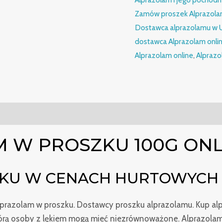
Zamów proszek Alprazol
Dostawca alprazolamu w U
dostawca Alprazolam onli
Alprazolam online
,
Alprazo
 W PROSZKU 100G ONL
ZKU W CENACH HURTOWYCH
lprazolam w proszku. Dostawcy proszku alprazolamu. Kup al
tórą osoby z lękiem mogą mieć niezrównoważone. Alprazolam 