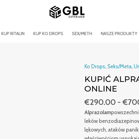
KUP RITALIN
KUP KO DROPS
SEX/METH
NASZE PRODUKTY
Ko Drops
,
Seks/Meta
,
Un
Ilość
ACHETER
KUPIĆ ALPR
ALPRAZOLAM
ONLINE
POUDRE
€
290.00
-
€
70
100G
EN
Alprazolam
powszechni
LIGNE
leków benzodiazepinow
lękowych, ataków panik
właściwościom uspokaj