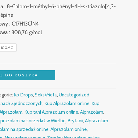
a :
8-Chloro-1-méthyl-6-phényl-4H-s-triazolo[4,3-
zépine
owy :
C17H13ClN4
wa :
308,76 g/mol
100MG
J DO KOSZYKA
egorie:
Ko Drops
,
Seks/Meta
,
Uncategorized
anach Zjednoczonych
,
Kup Alprazolam online
,
Kup
 Alprazolam
,
Kup tani Alprazolam online
,
Alprazolam
,
lprazolam na sprzedaż w Wielkiej Brytanii
,
Alprazolam
olam na sprzedaż online
,
Alprazolam online
,
ne
,
Alprazolam w płynie
,
Zamów Alprazolam online
,