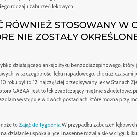
iego rodzaju zaburzeń lękowych.
Ć RÓWNIEŻ STOSOWANY W 
RE NIE ZOSTAŁY OKREŚLONE
zybko działającego anksjolityku benzodiazepinowego, który 
kowych, w szczególności lęku napadowego, chociaż czasami 
0 roku był to 12. najczęściej przepisywany lek w Stanach 
ptora GABAA. Jest to lek zwiotczający mięśnie szkieletowe,
prazolam występuje w dwóch postaciach, które można przyjm
 może to
Zająć do tygodnia
W przypadku zaburzeń lękowych 
a działanie uspokajające i nasenne rozwija się w ciągu kilku 