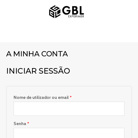
Saltar
Obrigatório
Obrigatório
MENU
para
PRINCIPAL
o
conteúdo
A MINHA CONTA
INICIAR SESSÃO
Nome de utilizador ou email
*
Senha
*