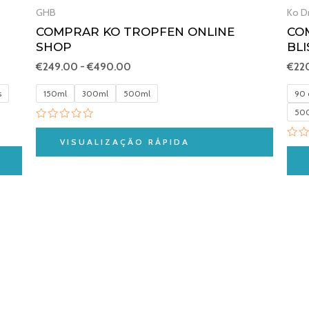
GHB
Ko D
COMPRAR KO TROPFEN ONLINE
CO
SHOP
BLI
€
249.00
-
€
490.00
€
22
s
150ml
300ml
500ml
90 
500
Avaliação
0
VISUALIZAÇÃO RÁPIDA
Ava
de
0
5
de
5