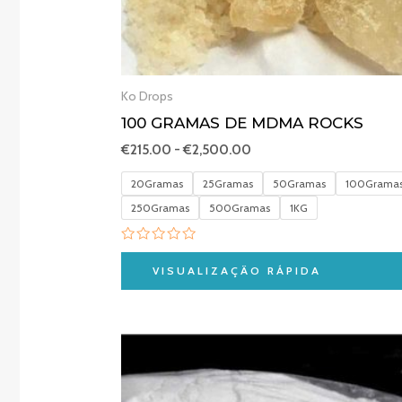
Ko Drops
100 GRAMAS DE MDMA ROCKS
€
215.00
-
€
2,500.00
20Gramas
25Gramas
50Gramas
100Grama
250Gramas
500Gramas
1KG
Avaliação
0
VISUALIZAÇÃO RÁPIDA
de
5
Gama
de
preços:
€290.00