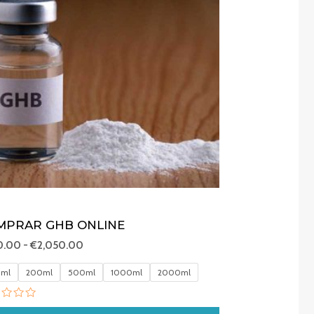
a
€2,050.00
MPRAR GHB ONLINE
0.00
-
€
2,050.00
0ml
200ml
500ml
1000ml
2000ml
liação