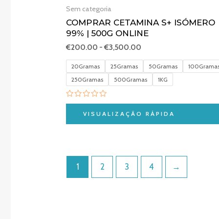
Sem categoria
COMPRAR CETAMINA S+ ISÓMERO
99% | 500G ONLINE
€
200.00
-
€
3,500.00
20Gramas
25Gramas
50Gramas
100Grama
250Gramas
500Gramas
1KG
Avaliação
0
VISUALIZAÇÃO RÁPIDA
de
5
1
2
3
4
→