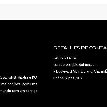
DETALHES DE CONT
+491637137345
contacter@gblexprimer.com
7 boulevard Albin Durand, ChambÉ
GBL, GHB, Ritalin e KO
Rhône-Alpes 7107
o melhor local com uma
 mundo com um serviço