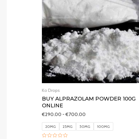
a
€700.00
Ko Drops
BUY ALPRAZOLAM POWDER 100G
ONLINE
€
290.00
-
€
700.00
20MG
25MG
50MG
100MG