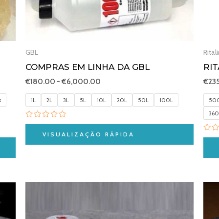
GBL
Rital
COMPRAS EM LINHA DA GBL
RI
€
180.00
-
€
6,000.00
€
23
s
1L
2L
3L
5L
10L
20L
50L
100L
50C
360
Avaliação
0
VISUALIZAÇÃO RÁPIDA
Ava
de
0
5
de
5
Gama
de
preços:
€250.00