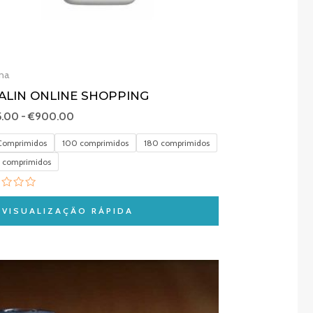
ina
TALIN ONLINE SHOPPING
5.00
-
€
900.00
omprimidos
100 comprimidos
180 comprimidos
 comprimidos
liação
VISUALIZAÇÃO RÁPIDA
Gama
de
preços:
€220.00