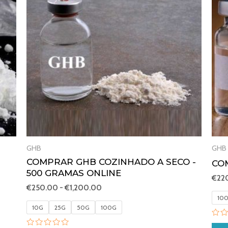
a
€1,200.00
GHB
GHB
COMPRAR GHB COZINHADO A SECO -
CO
500 GRAMAS ONLINE
€
22
€
250.00
-
€
1,200.00
10
10G
25G
50G
100G
Ava