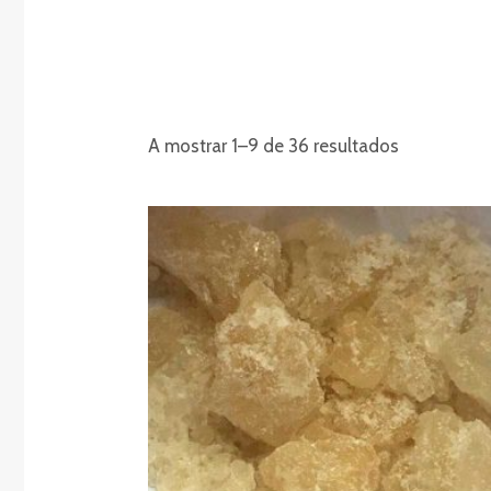
A mostrar 1–9 de 36 resultados
Gama
de
preços:
€215.00
a
€2,500.00