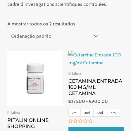
cadre d’investigations scientifiques contrôlées.
A mostrar todos os 2 resultados
Gama
Gama
de
de
preços:
preços:
€235.00
€275.00
Ritalina
a
a
CETAMINA ENTRADA
€900.00
€900.00
100 MG/ML
CETAMINA
€
275.00
-
€
900.00
Ritalina
2ml
4ml
8ml
15ml
RITALIN ONLINE
SHOPPING
Avaliação