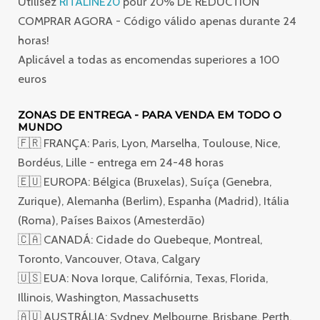
Utilisez
RITALINE20
pour 20% DE RÉDUCTION
COMPRAR AGORA - Código válido apenas durante 24
horas!
Aplicável a todas as encomendas superiores a 100
euros
ZONAS DE ENTREGA - PARA VENDA EM TODO O
MUNDO
🇫🇷 FRANÇA: Paris, Lyon, Marselha, Toulouse, Nice,
Bordéus, Lille - entrega em 24-48 horas
🇪🇺 EUROPA: Bélgica (Bruxelas), Suíça (Genebra,
Zurique), Alemanha (Berlim), Espanha (Madrid), Itália
(Roma), Países Baixos (Amesterdão)
🇨🇦 CANADÁ: Cidade do Quebeque, Montreal,
Toronto, Vancouver, Otava, Calgary
🇺🇸 EUA: Nova Iorque, Califórnia, Texas, Florida,
Illinois, Washington, Massachusetts
🇦🇺 AUSTRÁLIA: Sydney, Melbourne, Brisbane, Perth,