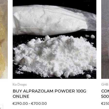
de
preços:
€290.00
a
€700.00
Ko Drops
GHB
BUY ALPRAZOLAM POWDER 100G
CO
ONLINE
50
€
290.00
-
€
700.00
€
25
s