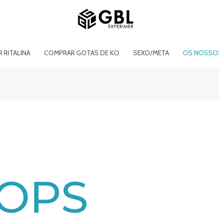
 RITALINA
COMPRAR GOTAS DE KO
SEXO/META
OS NOSSO
OPS