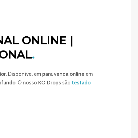
AL ONLINE |
IONAL
.
ior
. Disponível em
para venda online
em
ofundo
. O nosso
KO Drops
são
testado