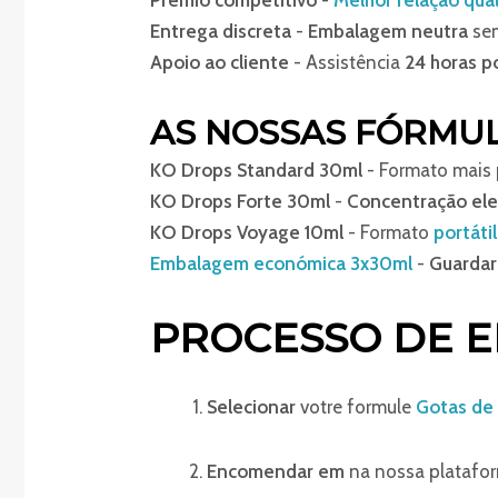
Prémio competitivo
-
Melhor relação qua
Entrega discreta
-
Embalagem neutra
sem
Apoio ao cliente
- Assistência
24 horas p
AS NOSSAS FÓRMUL
KO Drops Standard 30ml
- Formato mais
KO Drops Forte 30ml
-
Concentração el
KO Drops Voyage 10ml
- Formato
portátil
Embalagem económica 3x30ml
-
Guarda
PROCESSO DE 
Selecionar
votre formule
Gotas de
Encomendar em
na nossa platafo