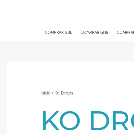
Saltar
para
o
conteúdo
COMPRAR GBL
COMPRAR GHB
COMPRAR
Início
/ Ko Drops
KO DR