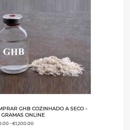
de
preços:
€250.00
a
€1,200.00
MPRAR GHB COZINHADO A SECO -
0 GRAMAS ONLINE
0.00
-
€
1,200.00