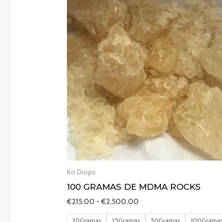
de
preços:
€215.00
a
€2,500.00
Ko Drops
100 GRAMAS DE MDMA ROCKS
€
215.00
-
€
2,500.00
20Gramas
25Gramas
50Gramas
100Grama