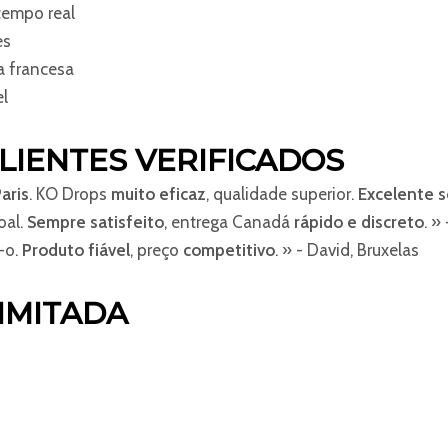
tempo real
es
a francesa
el
LIENTES VERIFICADOS
aris
. KO Drops
muito eficaz
, qualidade superior.
Excelente s
oal.
Sempre satisfeito
, entrega Canadá
rápido e discreto
. »
-o.
Produto fiável
, preço
competitivo
. » - David, Bruxelas
IMITADA
a