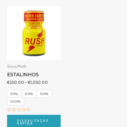
Gama
de
preços:
€250.00
a
€1,050.00
Sexo/Meth
ESTALINHOS
€
250.00
-
€
1,050.00
10ML
20ML
50ML
100ML
Avaliação
0
VISUALIZAÇÃO
de
RÁPIDA