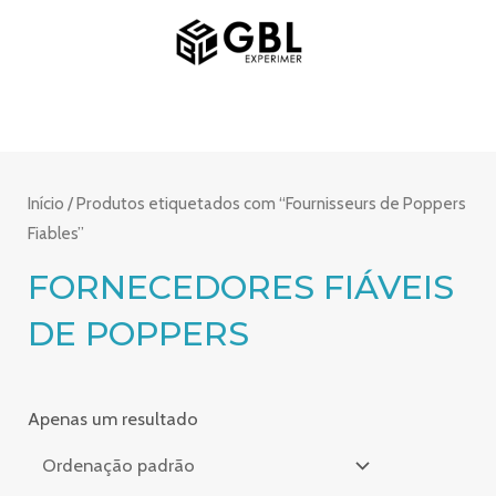
Saltar
MENU
para
PRINCIPAL
o
conteúdo
Início
/ Produtos etiquetados com “Fournisseurs de Poppers
Fiables”
FORNECEDORES FIÁVEIS
DE POPPERS
Apenas um resultado