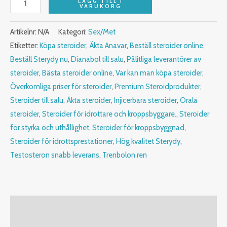
LÄGG TILL I
VARUKORG
Artikelnr:
N/A
Kategori:
Sex/Met
Etiketter:
Köpa steroider
,
Äkta Anavar
,
Beställ steroider online
,
Beställ Sterydy nu
,
Dianabol till salu
,
Pålitliga leverantörer av
steroider
,
Bästa steroider online
,
Var kan man köpa steroider
,
Överkomliga priser för steroider
,
Premium Steroidprodukter
,
Steroider till salu
,
Äkta steroider
,
Injicerbara steroider
,
Orala
steroider
,
Steroider för idrottare och kroppsbyggare.
,
Steroider
för styrka och uthållighet
,
Steroider för kroppsbyggnad
,
Steroider för idrottsprestationer
,
Hög kvalitet Sterydy
,
Testosteron snabb leverans
,
Trenbolon ren
Beskrivning