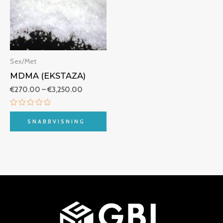
Sex/Met
MDMA (EKSTAZA)
€
270.00
–
€
3,250.00
Betygsatt
0
SNABBVISNING
av
5