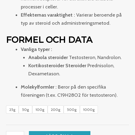
processer i celler.
Effekternas varaktighet :
Varierar beroende på
typ av steroid och administreringsmetod.
FORMEL OCH DATA
Vanliga typer :
Anabola steroider
Testosteron, Nandrolon.
Kortikosteroider Steroider
Prednisolon,
Dexametason.
Molekylformler :
Beror på den specifika
föreningen (t.ex. C19H28O2 för testosteron).
25g
50g
100g
200g
500g
1000g