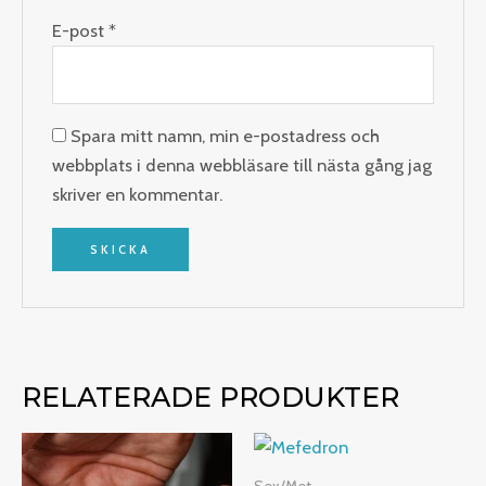
E-post
*
Spara mitt namn, min e-postadress och
webbplats i denna webbläsare till nästa gång jag
skriver en kommentar.
RELATERADE PRODUKTER
Prisintervall:
Prisinterv
€200.00
€290.00
till
till