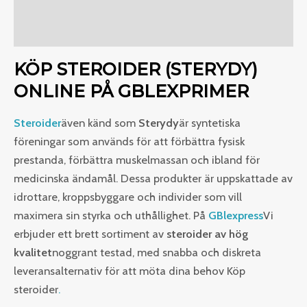
Ytterligare information
Recensioner (0)
KÖP STEROIDER (STERYDY)
ONLINE PÅ GBLEXPRIMER
Steroider
även känd som
Sterydy
är syntetiska
föreningar som används för att förbättra fysisk
prestanda, förbättra muskelmassan och ibland för
medicinska ändamål. Dessa produkter är uppskattade av
idrottare, kroppsbyggare och individer som vill
maximera sin styrka och uthållighet. På
GBlexpress
Vi
erbjuder ett brett sortiment av
steroider av hög
kvalitet
noggrant testad, med snabba och diskreta
leveransalternativ för att möta dina behov Köp
steroider
.