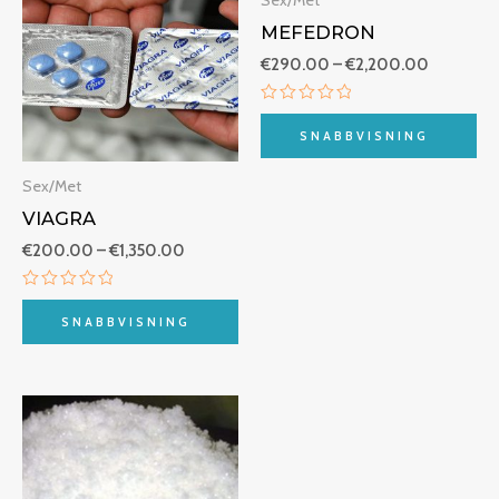
Sex/Met
€1,350.00
€2,200.
MEFEDRON
€
290.00
–
€
2,200.00
Betygsatt
0
SNABBVISNING
av
5
Sex/Met
VIAGRA
€
200.00
–
€
1,350.00
Betygsatt
0
SNABBVISNING
av
5
Prisintervall:
€270.00
till
€3,250.00