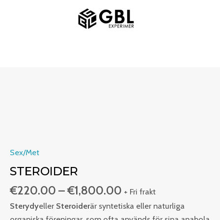
Hoppa
HUVUDMENY
till
innehåll
Prisintervall:
Stéroïdes
€220.00
mängd
till
€1,800.00
Sex/Met
STEROIDER
€
220.00
–
€
1,800.00
+ Fri frakt
Sterydy
eller
Steroider
är syntetiska eller naturliga
organiska föreningar, som ofta används för sina anabola