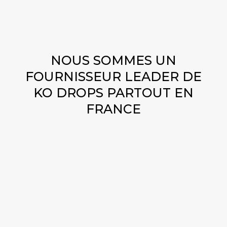
ACHETER GBL EN LIGNE
NOUS SOMMES UN
FOURNISSEUR LEADER DE
KO DROPS PARTOUT EN
FRANCE
OÙ ET COMMENT ACHETER
DU KO DROPS EN LIGNE EN
TOUTE SÉCURITÉ ?
Découvrez le moyen le plus sûr d’acheter des KO
Drops en ligne avec nous ! Nous proposons une
plateforme sécurisée pour acheter des KO Drops,