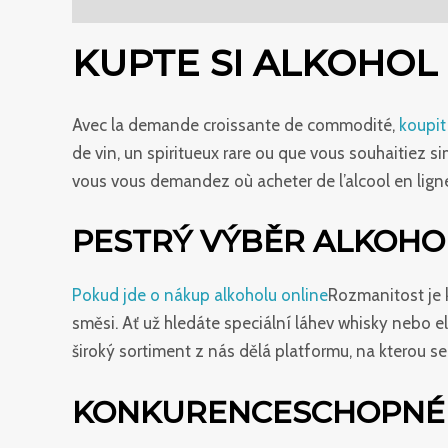
Popis
Další informace
Hodnocení (0)
KUPTE SI ALKOHOL
Avec la demande croissante de commodité,
koupit
de vin, un spiritueux rare ou que vous souhaitiez s
vous vous demandez où acheter de l’alcool en ligne,
PESTRÝ VÝBĚR ALKOHO
Pokud jde o nákup alkoholu online
Rozmanitost je k
směsi. Ať už hledáte speciální láhev whisky nebo e
široký sortiment z nás dělá platformu, na kterou se
KONKURENCESCHOPNÉ C