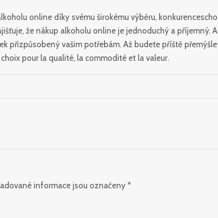
p alkoholu online díky svému širokému výběru, konkurences
ajišťuje, že nákup alkoholu online je jednoduchý a příjemný.
tek přizpůsobený vašim potřebám. Až budete příště přemýšlet,
choix pour la qualité, la commodité et la valeur.
adované informace jsou označeny
*