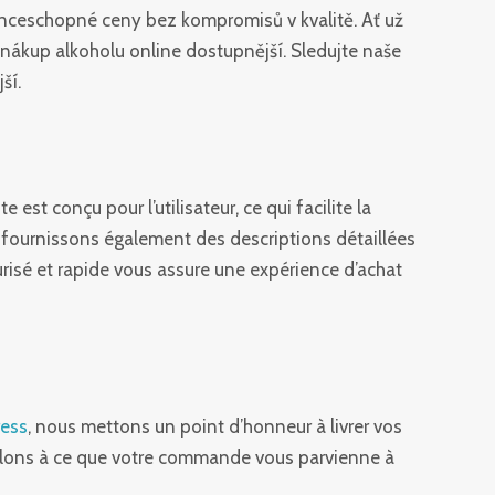
enceschopné ceny bez kompromisů v kvalitě. Ať už
 nákup alkoholu online dostupnější. Sledujte naše
ší.
 est conçu pour l’utilisateur, ce qui facilite la
us fournissons également des descriptions détaillées
urisé et rapide vous assure une expérience d’achat
ress
, nous mettons un point d’honneur à livrer vos
illons à ce que votre commande vous parvienne à