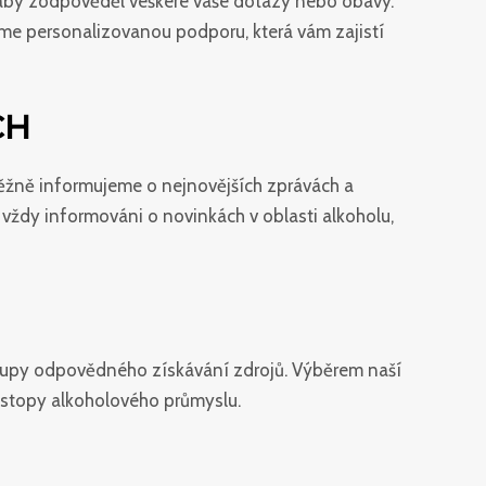
, aby zodpověděl veškeré vaše dotazy nebo obavy.
me personalizovanou podporu, která vám zajistí
CH
ůběžně informujeme o nejnovějších zprávách a
vždy informováni o novinkách v oblasti alkoholu,
stupy odpovědného získávání zdrojů. Výběrem naší
é stopy alkoholového průmyslu.