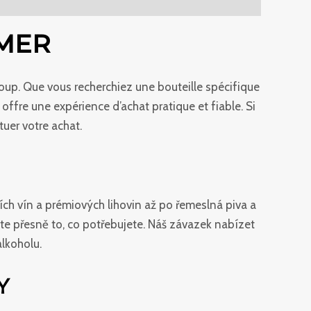
IMER
oup. Que vous recherchiez une bouteille spécifique
offre une expérience d’achat pratique et fiable. Si
tuer votre achat.
ních vín a prémiových lihovin až po řemeslná piva a
ete přesně to, co potřebujete. Náš závazek nabízet
alkoholu.
Y