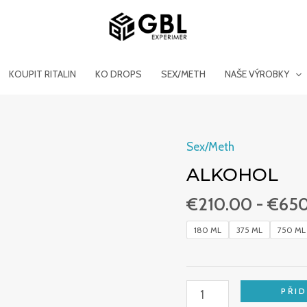
KOUPIT RITALIN
KO DROPS
SEX/METH
NAŠE VÝROBKY
Sex/Meth
Alkohol
množství
ALKOHOL
€
210.00
-
€
65
180 ML
375 ML
750 ML
PŘI