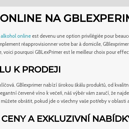
 ONLINE NA GBLEXPER
 alkohol online
est devenu une option privilégiée pour beauc
implement réapprovisionner votre bar à domicile, GBlexprimer 
 voici pourquoi GBLexPrimer est le meilleur choix pour effec
LU K PRODEJI
líčová. GBlexprimer nabízí širokou škálu produktů, od kvalit
legantní červené víno k večeři, náš výběr vám zaručí, že najd
 můžete obrátit, pokud jde o všechny vaše potřeby v oblasti 
ENY A EXKLUZIVNÍ NABÍDK