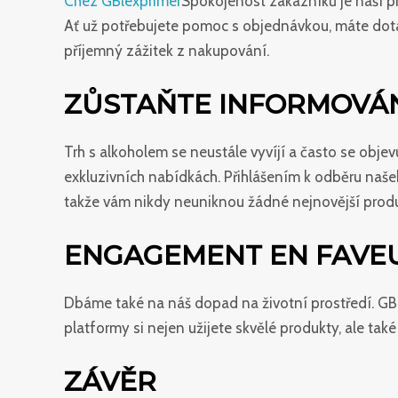
Chez GBlexprimer
Spokojenost zákazníků je naší p
Ať už potřebujete pomoc s objednávkou, máte dota
příjemný zážitek z nakupování.
ZŮSTAŇTE INFORMOVÁN
Trh s alkoholem se neustále vyvíjí a často se obje
exkluzivních nabídkách. Přihlášením k odběru naše
takže vám nikdy neuniknou žádné nejnovější produ
ENGAGEMENT EN FAVEU
Dbáme také na náš dopad na životní prostředí. GB
platformy si nejen užijete skvělé produkty, ale ta
ZÁVĚR