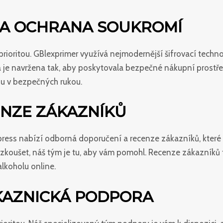
 A OCHRANA SOUKROMÍ
prioritou. GBlexprimer využívá nejmodernější šifrovací techno
a je navržena tak, aby poskytovala bezpečné nákupní prostře
ou v bezpečných rukou.
NZE ZÁKAZNÍKŮ
l express nabízí odborná doporučení a recenze zákazníků, kt
yzkoušet, náš tým je tu, aby vám pomohl. Recenze zákazníků t
koholu online.
KAZNICKÁ PODPORA