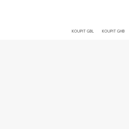
Přeskočit
na
obsah
KOUPIT GBL
KOUPIT GHB