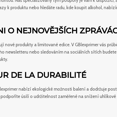
rioritou. Náš specializovaný tým podpory je vám k dispozici
zy k produktu nebo hledáte radu, kde koupit alkohol, nabízí
I O NEJNOVĚJŠÍCH ZPRÁVÁ
vují nové produkty a limitované edice. V GBlexprimer vás pr
ho newsletteru nebo sledováním na sociálních sítích budete 
kty.
R DE LA DURABILITÉ
lexprimer nabízí ekologické možnosti balení a dodržuje po
ké podpoříte úsilí o udržitelnost zaměřené na snížení uhlíkov