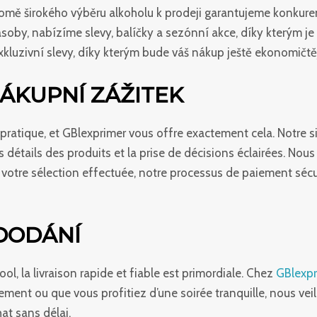
romě širokého výběru alkoholu k prodeji garantujeme konkur
ásoby, nabízíme slevy, balíčky a sezónní akce, díky kterým je
kluzivní slevy, díky kterým bude váš nákup ještě ekonomičtěj
ÁKUPNÍ ZÁŽITEK
 pratique, et GBlexprimer vous offre exactement cela. Notre site
 détails des produits et la prise de décisions éclairées. No
ois votre sélection effectuée, notre processus de paiement séc
 DODÁNÍ
ool, la livraison rapide et fiable est primordiale. Chez
GBlexp
ment ou que vous profitiez d’une soirée tranquille, nous ve
at sans délai.