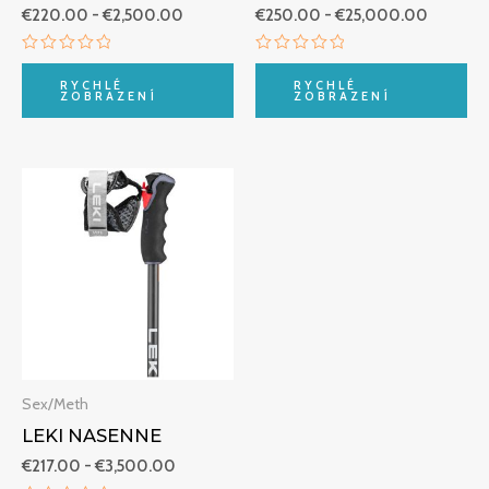
€
220.00
-
€
2,500.00
€
250.00
-
€
25,000.00
Hodnocení
Hodnocení
0
0
RYCHLÉ
RYCHLÉ
z
z
ZOBRAZENÍ
ZOBRAZENÍ
5
5
Rozpětí
cen:
€217.00
až
€3,500.00
Sex/Meth
LEKI NASENNE
€
217.00
-
€
3,500.00