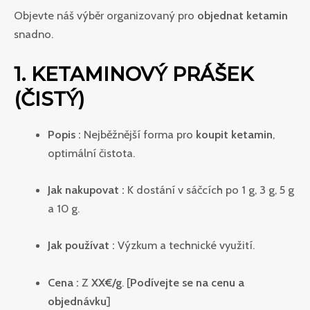
Objevte náš výběr organizovaný pro
objednat ketamin
snadno.
1. KETAMINOVÝ PRÁŠEK
(ČISTÝ)
Popis :
Nejběžnější forma pro
koupit ketamin
,
optimální čistota.
Jak nakupovat :
K dostání v sáčcích po 1 g, 3 g, 5 g
a 10 g.
Jak používat :
Výzkum a technické využití.
Cena :
Z
XX€/g
. [
Podívejte se na cenu a
objednávku
]