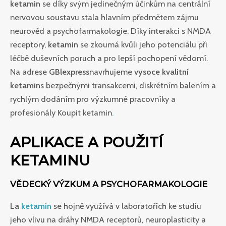
ketamin
se díky svým jedinečným účinkům na centrální
nervovou soustavu stala hlavním předmětem zájmu
neurověd a psychofarmakologie. Díky interakci s NMDA
receptory,
ketamin
se zkoumá kvůli jeho potenciálu při
léčbě duševních poruch a pro lepší pochopení vědomí.
Na adrese
GBlexpress
navrhujeme
vysoce kvalitní
ketamin
s bezpečnými transakcemi, diskrétním balením a
rychlým dodáním pro výzkumné pracovníky a
profesionály Koupit ketamin
.
APLIKACE A POUŽITÍ
KETAMINU
VĚDECKÝ VÝZKUM A PSYCHOFARMAKOLOGIE
La
ketamin
se hojně využívá v laboratořích ke studiu
jeho vlivu na dráhy NMDA receptorů, neuroplasticity a