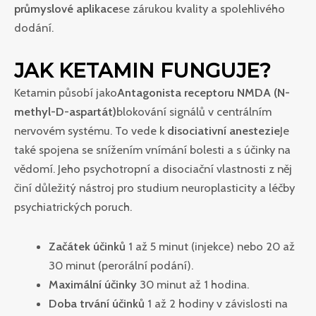
průmyslové aplikace
se zárukou kvality a spolehlivého
dodání.
JAK KETAMIN FUNGUJE?
Ketamin působí jako
Antagonista receptoru NMDA (N-
methyl-D-aspartát)
blokování signálů v centrálním
nervovém systému. To vede k
disociativní anestezie
Je
také spojena se snížením vnímání bolesti a s účinky na
vědomí. Jeho psychotropní a disociační vlastnosti z něj
činí důležitý nástroj pro studium neuroplasticity a léčby
psychiatrických poruch.
Začátek účinků
1 až 5 minut (injekce) nebo 20 až
30 minut (perorální podání).
Maximální účinky
30 minut až 1 hodina.
Doba trvání účinků
1 až 2 hodiny v závislosti na