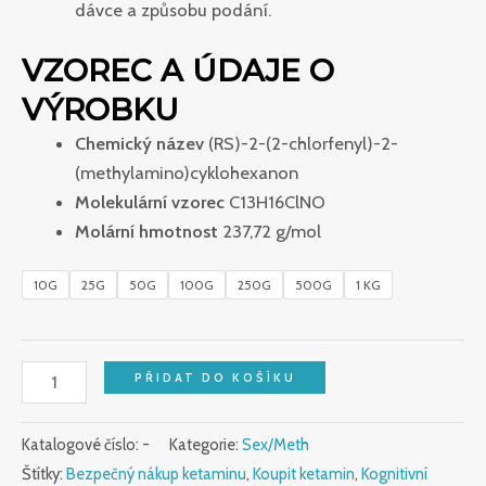
dávce a způsobu podání.
VZOREC A ÚDAJE O
VÝROBKU
Chemický název
(RS)-2-(2-chlorfenyl)-2-
(methylamino)cyklohexanon
Molekulární vzorec
C13H16ClNO
Molární hmotnost
237,72 g/mol
10G
25G
50G
100G
250G
500G
1 KG
PŘIDAT DO KOŠÍKU
Katalogové číslo:
-
Kategorie:
Sex/Meth
Štítky:
Bezpečný nákup ketaminu
,
Koupit ketamin
,
Kognitivní