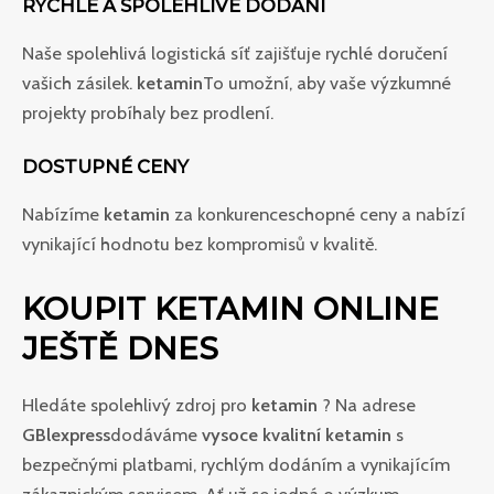
RYCHLÉ A SPOLEHLIVÉ DODÁNÍ
Naše spolehlivá logistická síť zajišťuje rychlé doručení
vašich zásilek.
ketamin
To umožní, aby vaše výzkumné
projekty probíhaly bez prodlení.
DOSTUPNÉ CENY
Nabízíme
ketamin
za konkurenceschopné ceny a nabízí
vynikající hodnotu bez kompromisů v kvalitě.
KOUPIT KETAMIN ONLINE
JEŠTĚ DNES
Hledáte spolehlivý zdroj pro
ketamin
? Na adrese
GBlexpress
dodáváme
vysoce kvalitní ketamin
s
bezpečnými platbami, rychlým dodáním a vynikajícím
zákaznickým servisem. Ať už se jedná o výzkum,