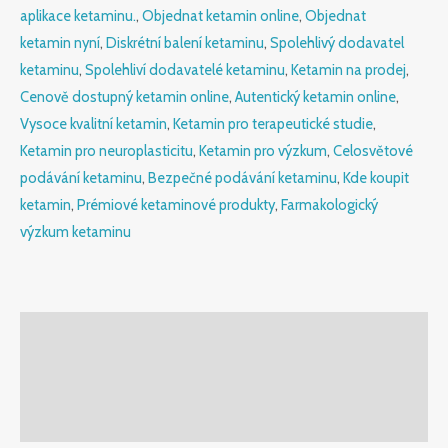
aplikace ketaminu.
,
Objednat ketamin online
,
Objednat
ketamin nyní
,
Diskrétní balení ketaminu
,
Spolehlivý dodavatel
ketaminu
,
Spolehliví dodavatelé ketaminu
,
Ketamin na prodej
,
Cenově dostupný ketamin online
,
Autentický ketamin online
,
Vysoce kvalitní ketamin
,
Ketamin pro terapeutické studie
,
Ketamin pro neuroplasticitu
,
Ketamin pro výzkum
,
Celosvětové
podávání ketaminu
,
Bezpečné podávání ketaminu
,
Kde koupit
ketamin
,
Prémiové ketaminové produkty
,
Farmakologický
výzkum ketaminu
Popis
Další informace
Hodnocení (0)