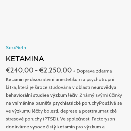
Sex/Meth
KETAMINA
€
240.00
-
€
2,250.00
+ Doprava zdarma
Ketamin
je disociativní anestetikum a psychotropní
látka, která je široce studována v oblasti
neurovědy
a
behaviorální studie
a
výzkum léčiv
. Známý svými účinky
na
vnímání
na
paměť
a
psychiatrické poruchy
Používá se
ve výzkumu léčby bolesti, deprese a posttraumatické
stresové poruchy (PTSD). Ve společnosti Factoryson
dodáváme
vysoce čistý ketamin
pro
výzkum a