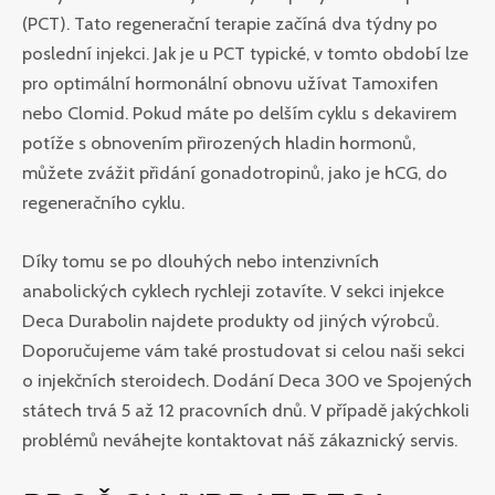
(PCT). Tato regenerační terapie začíná dva týdny po
poslední injekci. Jak je u PCT typické, v tomto období lze
pro optimální hormonální obnovu užívat Tamoxifen
nebo Clomid. Pokud máte po delším cyklu s dekavirem
potíže s obnovením přirozených hladin hormonů,
můžete zvážit přidání gonadotropinů, jako je hCG, do
regeneračního cyklu.
Díky tomu se po dlouhých nebo intenzivních
anabolických cyklech rychleji zotavíte. V sekci injekce
Deca Durabolin najdete produkty od jiných výrobců.
Doporučujeme vám také prostudovat si celou naši sekci
o injekčních steroidech. Dodání Deca 300 ve Spojených
státech trvá 5 až 12 pracovních dnů. V případě jakýchkoli
problémů neváhejte kontaktovat náš zákaznický servis.