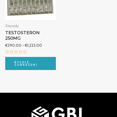
Steroidy
TESTOSTERON
250MG
€
290.00
-
€
1,223.00
Hodnocení
0
RYCHLÉ
z
ZOBRAZENÍ
5