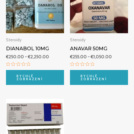
€2,250.00
€1,050.00
Steroidy
Steroidy
DIANABOL 10MG
ANAVAR 50MG
€
250.00
-
€
2,250.00
€
255.00
-
€
1,050.00
Hodnocení
Hodnocení
0
0
RYCHLÉ
RYCHLÉ
z
z
ZOBRAZENÍ
ZOBRAZENÍ
5
5
Rozpětí
cen:
€290.00
až
€1,223.00