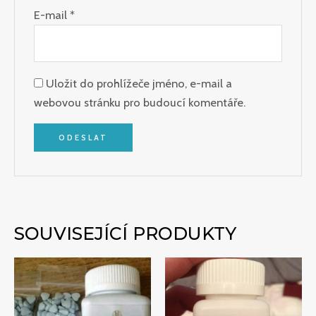
E-mail
*
Uložit do prohlížeče jméno, e-mail a
webovou stránku pro budoucí komentáře.
SOUVISEJÍCÍ PRODUKTY
Rozpětí
Rozpětí
cen:
cen:
€250.00
€255.00
až
až