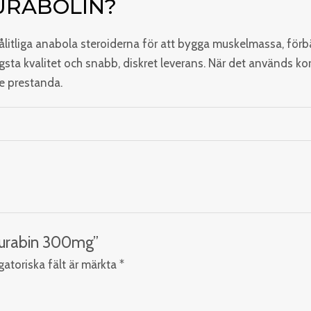
URABOLIN?
litliga anabola steroiderna för att bygga muskelmassa, förbä
gsta kvalitet och snabb, diskret leverans. När det används ko
de prestanda.
Durabin 300mg”
gatoriska fält är märkta
*