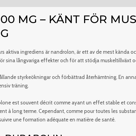
ner (0)
300 MG – KÄNT FÖR M
NG
s aktiva ingrediens är nandrolon, är ett av de mest kända
för sina långvariga effekter och för att stödja muskeltillväxt
ållande styrkeökningar och förbättrad återhämtning. En anna
ensiv träning.
one est souvent décrit comme ayant un effet stable et const
ent à long terme. Cependant, comme pour toutes les substanc
e suivre une formation adéquate en matière de santé.