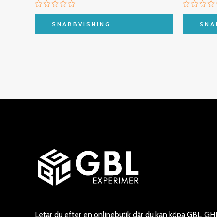
Betygsatt
Betygsa
0
0
SNABBVISNING
SNA
av
av
5
5
Letar du efter en onlinebutik där du kan köpa GBL, GH