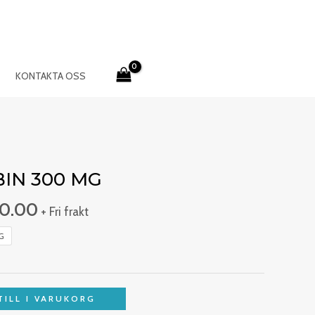
KONTAKTA OSS
Prisintervall:
€270.00
IN 300 MG
till
0.00
€500.00
+ Fri frakt
G
TILL I VARUKORG