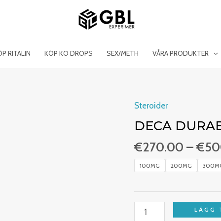
ÖP RITALIN
KÖP KO DROPS
SEX/METH
VÅRA PRODUKTER
Steroider
Deca
Durabin
DECA DURAB
300mg
€
270.00
–
€
50
mängd
100MG
200MG
300M
LÄGG 