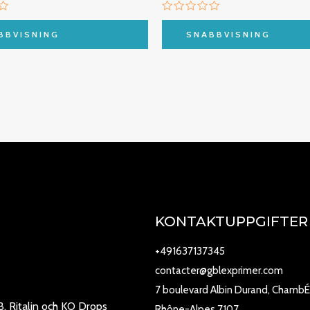
tt
Betygsatt
0
BBVISNING
SNABBVISNING
av
5
KONTAKTUPPGIFTER
+491637137345
contacter@gblexprimer.com
7 boulevard Albin Durand, ChambÉ
B, Ritalin och KO Drops
Rhône-Alpes 7107