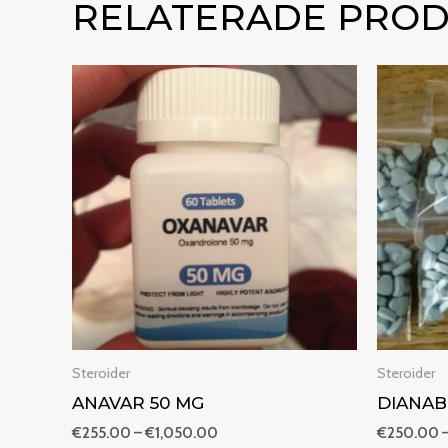
RELATERADE PRO
Prisintervall:
€255.00
till
€1,050.00
Steroider
Steroider
ANAVAR 50 MG
DIANAB
€
255.00
–
€
1,050.00
€
250.00