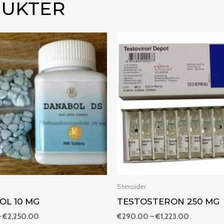
DUKTER
Prisintervall:
Prisinterva
€250.00
€290.00
till
till
€2,250.00
€1,223.00
Steroider
OL 10 MG
TESTOSTERON 250 MG
–
€
2,250.00
€
290.00
–
€
1,223.00