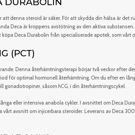
A DURABOLIN
 att denna steroid är säker. För att skydda din hälsa är det n
nda Deca är kroppens avstötning av den aktiva substansen. Sä
tt köpa Deca Durabolin från specialiserade apotek, som vårt 
G (PCT)
örande. Denna återhämtningsterapi börjar två veckor efter d
d för optimal hormonell återhämtning. Om du efter en långva
ill gonadotropiner, såsom hCG, i din återhämtningscykel.
ånga eller intensiva anabola cykler. I avsnittet om Deca Dura
a vårt avsnitt om injicerbara steroider. Leverans av Deca 300 