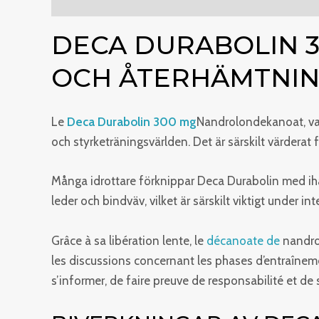
Beskrivning
Ytterligare information
Recensio
DECA DURABOLIN 
OCH ÅTERHÄMTNI
Le
Deca Durabolin 300 mg
Nandrolondekanoat, var
och styrketräningsvärlden. Det är särskilt värderat 
Många idrottare förknippar Deca Durabolin med ih
leder och bindväv, vilket är särskilt viktigt under int
Grâce à sa libération lente, le
décanoate de
nandrol
les discussions concernant les phases d’entraînem
s’informer, de faire preuve de responsabilité et d