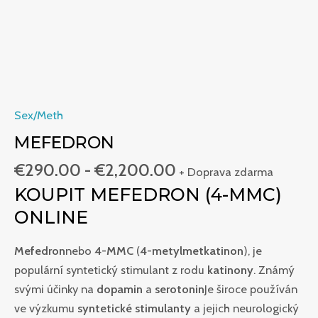
Sex/Meth
MEFEDRON
€
290.00
-
€
2,200.00
+ Doprava zdarma
KOUPIT MEFEDRON (4-MMC)
ONLINE
Mefedron
nebo
4-MMC
(
4-metylmetkatinon
), je
populární syntetický stimulant z rodu
katinony
. Známý
svými účinky na
dopamin
a
serotonin
Je široce používán
ve výzkumu
syntetické stimulanty
a jejich neurologický