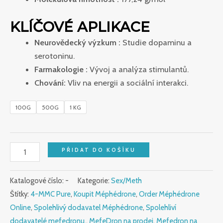
KLÍČOVÉ APLIKACE
Neurovědecký výzkum :
Studie dopaminu a
serotoninu.
Farmakologie :
Vývoj a analýza stimulantů.
Chování:
Vliv na energii a sociální interakci.
100G
500G
1 KG
PŘIDAT DO KOŠÍKU
Katalogové číslo:
-
Kategorie:
Sex/Meth
Štítky:
4-MMC Pure
,
Koupit Méphédrone
,
Order Méphédrone
Online
,
Spolehlivý dodavatel Méphédrone
,
Spolehliví
dodavatelé mefedronu.
,
MefeDron na prodej
,
Mefedron na