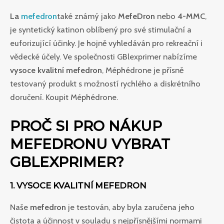
La
mefedron
také známý jako
MefeDron
nebo
4-MMC
,
je syntetický katinon oblíbený pro své stimulační a
euforizující účinky. Je hojně vyhledáván pro rekreační i
vědecké účely. Ve společnosti GBlexprimer nabízíme
vysoce kvalitní mefedron
, Méphédrone je přísně
testovaný produkt s možností rychlého a diskrétního
doručení. Koupit Méphédrone.
PROČ SI PRO NÁKUP
MEFEDRONU VYBRAT
GBLEXPRIMER?
1. VYSOCE KVALITNÍ MEFEDRON
Naše
mefedron
je testován, aby byla zaručena jeho
čistota a účinnost v souladu s nejpřísnějšími normami