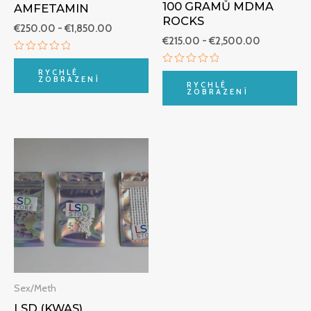
100 GRAMŮ MDMA
AMFETAMIN
ROCKS
€
250.00
-
€
1,850.00
€
215.00
-
€
2,500.00
Hodnocení
0
Hodnocení
RYCHLÉ
z
ZOBRAZENÍ
0
RYCHLÉ
5
z
ZOBRAZENÍ
5
Rozpětí
cen:
€220.00
až
€2,500.00
Sex/Meth
LSD (KWAS)