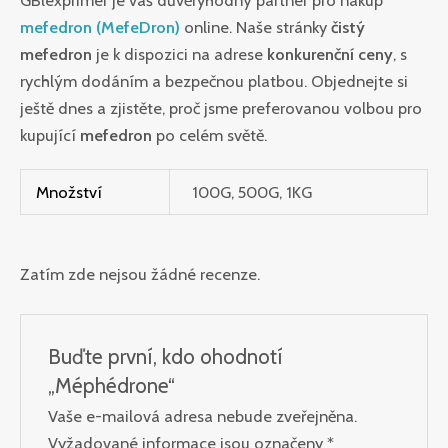
GBlexprimer je váš důvěryhodný partner pro nákup
mefedron (MefeDron)
online. Naše stránky
čistý
mefedron
je k dispozici na adrese
konkurenční ceny
, s
rychlým dodáním a bezpečnou platbou. Objednejte si
ještě dnes a zjistěte, proč jsme preferovanou volbou pro
kupující
mefedron
po celém světě.
Množství
100G, 500G, 1KG
Zatím zde nejsou žádné recenze.
Buďte první, kdo ohodnotí
„Méphédrone“
Vaše e-mailová adresa nebude zveřejněna.
Vyžadované informace jsou označeny
*