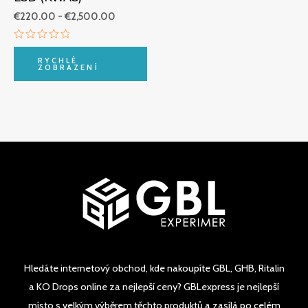
€
220.00
-
€
2,500.00
Hodnocení
0
RYCHLÉ
z
ZOBRAZENÍ
5
Hledáte internetový obchod, kde nakoupíte GBL, GHB, Ritalin
a KO Drops online za nejlepší ceny? GBLexpress je nejlepší
místo s velkým výběrem těchto produktů a zasílá po celém