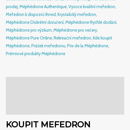
prodej
,
Méphédrone Authentique
,
Vysoce kvalitní mefedron
,
Mefedron k dispozici ihned
,
Krystalický mefedron
,
Méphédrone Diskrétní doručení
,
Méphédrone Rychlé dodání
,
Méphédrone pro výzkum
,
Méphédrone pro večery
,
Méphédrone Pure Online
,
Rekreační mefedron
,
Kde koupit
Méphédrone
,
Prášek mefedronu
,
Prix de la Méphédrone
,
Prémiové produkty Méphédrone
Popis
Další informace
Hodnocení (0)
KOUPIT MEFEDRON