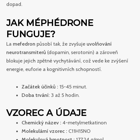
dopad.
JAK MÉPHÉDRONE
FUNGUJE?
La
mefedron
působí tak, že zvyšuje
uvolňování
neurotransmiterů
(dopamin, serotonin) a zároveň
blokuje jejich zpětné vychytávání, což vede ke zvýšení
energie, euforie a kognitivních schopností.
Začátek účinků :
15-45 minut.
Doba trvání:
3 až 5 hodin.
VZOREC A ÚDAJE
Chemický název :
4-metylmetkatinon
Molekulární vzorec :
C11H15NO
Molekulová hmotnost :
177,24 g/mol