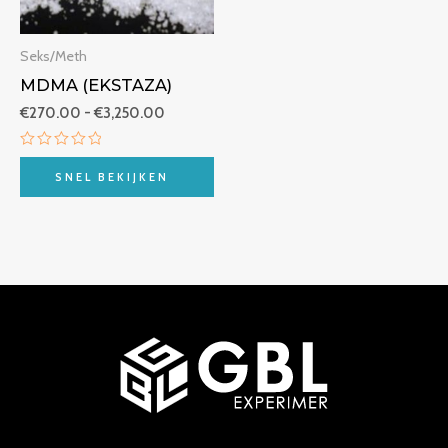
Seks/Meth
MDMA (EKSTAZA)
€
270.00
-
€
3,250.00
Beoordeeld
met
SNEL BEKIJKEN
0
van
5