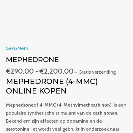
Seks/Meth
MEPHEDRONE
€
290.00
-
€
2,200.00
+ Gratis verzending
MEPHEDRONE (4-MMC)
ONLINE KOPEN
Mephedrone
of
4-MMC
(
4-Methylmethcathinon
), is een
populaire synthetische stimulant van de
cathinonen
.
Bekend om zijn effecten op
dopamine
en de
serotonine
Het wordt veel gebruikt in onderzoek naar