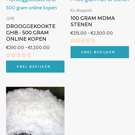
€250.00
€215.00
tot
tot
Ko druppels
€1,200.00
€2,500.00
100 GRAM MDMA
GHB
STENEN
DROOGGEKOOKTE
GHB - 500 GRAM
€
215.00
-
€
2,500.00
ONLINE KOPEN
Beoordeeld
€
250.00
-
€
1,200.00
met
SNEL BEKIJKEN
0
van
Beoordeeld
5
met
SNEL BEKIJKEN
0
van
5
Prijsklasse:
€270.00
tot
€3,250.00