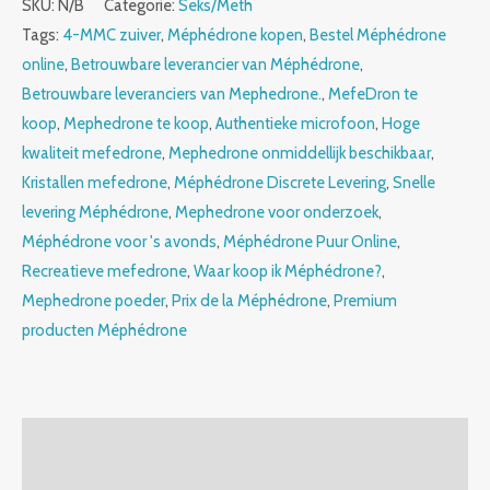
SKU:
N/B
Categorie:
Seks/Meth
Tags:
4-MMC zuiver
,
Méphédrone kopen
,
Bestel Méphédrone
online
,
Betrouwbare leverancier van Méphédrone
,
Betrouwbare leveranciers van Mephedrone.
,
MefeDron te
koop
,
Mephedrone te koop
,
Authentieke microfoon
,
Hoge
kwaliteit mefedrone
,
Mephedrone onmiddellijk beschikbaar
,
Kristallen mefedrone
,
Méphédrone Discrete Levering
,
Snelle
levering Méphédrone
,
Mephedrone voor onderzoek
,
Méphédrone voor 's avonds
,
Méphédrone Puur Online
,
Recreatieve mefedrone
,
Waar koop ik Méphédrone?
,
Mephedrone poeder
,
Prix de la Méphédrone
,
Premium
producten Méphédrone
Beschrijving
Bijkomende informatie