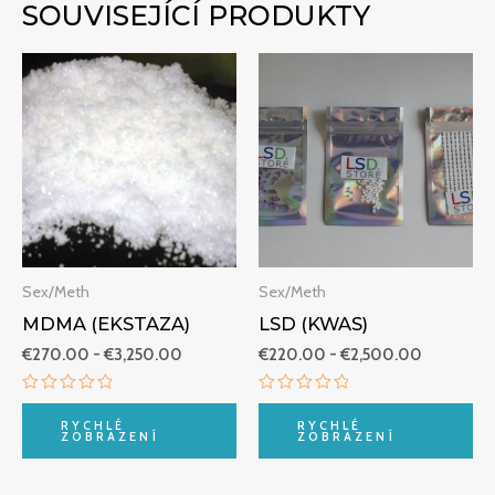
SOUVISEJÍCÍ PRODUKTY
Rozpětí
Rozpětí
cen:
cen:
€270.00
€220.00
až
až
€3,250.00
€2,500.0
Sex/Meth
Sex/Meth
MDMA (EKSTAZA)
LSD (KWAS)
€
270.00
-
€
3,250.00
€
220.00
-
€
2,500.00
Hodnocení
Hodnocení
0
0
RYCHLÉ
RYCHLÉ
z
z
ZOBRAZENÍ
ZOBRAZENÍ
5
5