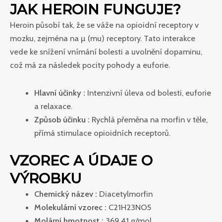
JAK HEROIN FUNGUJE?
Heroin působí tak, že se váže na opioidní receptory v
mozku, zejména na µ (mu) receptory. Tato interakce
vede ke snížení vnímání bolesti a uvolnění dopaminu,
což má za následek pocity pohody a euforie.
Hlavní účinky :
Intenzivní úleva od bolesti, euforie
a relaxace.
Způsob účinku :
Rychlá přeměna na morfin v těle,
přímá stimulace opioidních receptorů.
VZOREC A ÚDAJE O
VÝROBKU
Chemický název :
Diacetylmorfin
Molekulární vzorec :
C21H23NO5
Molární hmotnost :
369,41 g/mol