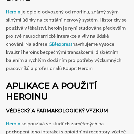
Heroin
je opioid odvozený od morfinu, známý svými
silnými účinky na centrální nervový systém. Historicky se
používá v lékařství,
heroin
je nyní studována především
pro své neurochemické interakce a vliv na lidské
chování. Na adrese
GBlexpress
navrhujeme
vysoce
kvalitní heroin
s bezpečnými transakcemi, diskrétním
balením a rychlým dodáním pro potřeby výzkumných
pracovníků a profesionálů Koupit Heroin
.
APLIKACE A POUŽITÍ
HEROINU
VĚDECKÝ A FARMAKOLOGICKÝ VÝZKUM
Heroin
se používá ve studiích zaměřených na
pochopení jeho interakcí s opioidními receptory, včetně