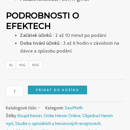
PODROBNOSTI O
EFEKTECH
Začátek účinků :
2 až 10 minut po podání.
Doba trvání účinků :
3 až 6 hodin v závislosti na
dávce a způsobu podání.
1G
10G
50G
PŘIDAT DO KOŠÍKU
Katalogové číslo:
-
Kategorie:
Sex/Meth
Štítky:
Koupit heroin
,
Order Heroin Online
,
Objednat Heroin
nyní
,
Studie o opioidních a heroinových receptorech
,