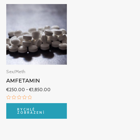
Rozpětí
cen:
€250.00
až
€1,850.00
Sex/Meth
AMFETAMIN
€
250.00
-
€
1,850.00
Hodnocení
0
RYCHLÉ
z
ZOBRAZENÍ
5