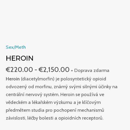
Sex/Meth
HEROIN
€
220.00
-
€
2,150.00
+ Doprava zdarma
Heroin
(diacetylmorfin) je polosyntetický opioid
odvozený od morfinu, známý svými silnými účinky na
centrální nervový systém. Heroin se používá ve
vědeckém a lékařském výzkumu a je klíčovým
předmětem studia pro pochopení mechanismů
závislosti, léčby bolesti a opioidních receptorů.