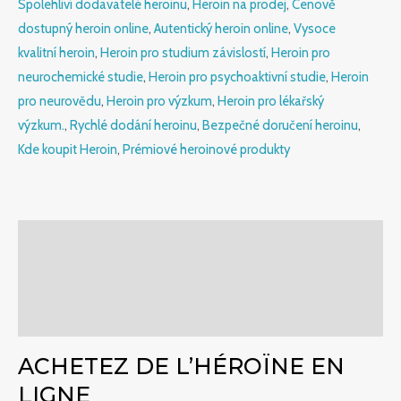
Spolehliví dodavatelé heroinu
,
Heroin na prodej
,
Cenově
dostupný heroin online
,
Autentický heroin online
,
Vysoce
kvalitní heroin
,
Heroin pro studium závislostí
,
Heroin pro
neurochemické studie
,
Heroin pro psychoaktivní studie
,
Heroin
pro neurovědu
,
Heroin pro výzkum
,
Heroin pro lékařský
výzkum.
,
Rychlé dodání heroinu
,
Bezpečné doručení heroinu
,
Kde koupit Heroin
,
Prémiové heroinové produkty
Popis
Další informace
Hodnocení (0)
ACHETEZ DE L’HÉROÏNE EN
LIGNE