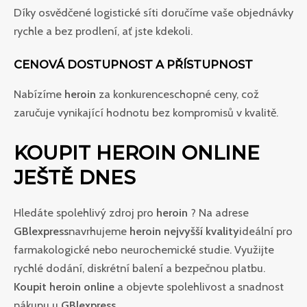
Díky osvědčené logistické síti doručíme vaše objednávky
rychle a bez prodlení, ať jste kdekoli.
CENOVÁ DOSTUPNOST A PŘÍSTUPNOST
Nabízíme
heroin
za konkurenceschopné ceny, což
zaručuje vynikající hodnotu bez kompromisů v kvalitě.
KOUPIT HEROIN ONLINE
JEŠTĚ DNES
Hledáte spolehlivý zdroj pro
heroin
? Na adrese
GBlexpress
navrhujeme
heroin nejvyšší kvality
ideální pro
farmakologické nebo neurochemické studie. Využijte
rychlé dodání, diskrétní balení a bezpečnou platbu.
Koupit heroin online
a objevte spolehlivost a snadnost
nákupu u
GBlexpress
.