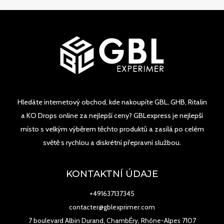
Hledáte internetový obchod, kde nakoupíte GBL, GHB, Ritalin
a KO Drops online za nejlepší ceny? GBLexpress je nejlepší
místo s velkým výběrem těchto produktů a zasílá po celém
světě s rychlou a diskrétní přepravní službou.
KONTAKTNÍ ÚDAJE
+491637137345
contacter@gblexprimer.com
7 boulevard Albin Durand, ChambÉry, Rhône-Alpes 7107