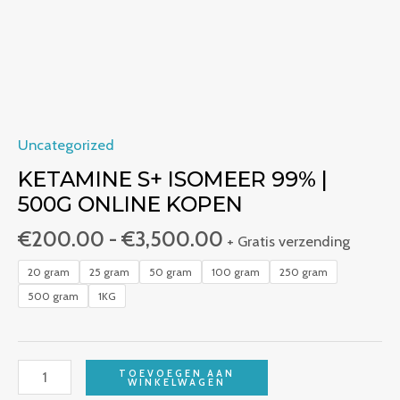
Uncategorized
KETAMINE S+ ISOMEER 99% |
500G ONLINE KOPEN
€
200.00
-
€
3,500.00
+ Gratis verzending
20 gram
25 gram
50 gram
100 gram
250 gram
500 gram
1KG
TOEVOEGEN AAN
WINKELWAGEN