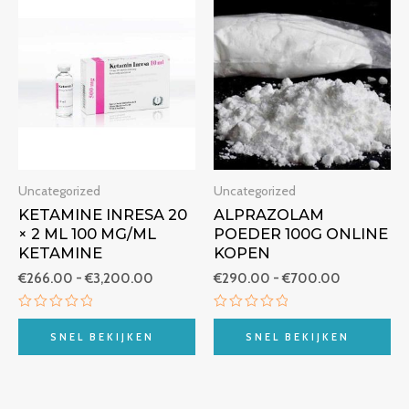
Prijsklasse:
Prijsklasse:
€266.00
€290.00
tot
tot
€3,200.00
€700.00
Uncategorized
Uncategorized
KETAMINE INRESA 20
ALPRAZOLAM
× 2 ML 100 MG/ML
POEDER 100G ONLINE
KETAMINE
KOPEN
€
266.00
-
€
3,200.00
€
290.00
-
€
700.00
Beoordeeld
Beoordeeld
met
met
SNEL BEKIJKEN
SNEL BEKIJKEN
0
0
van
van
5
5