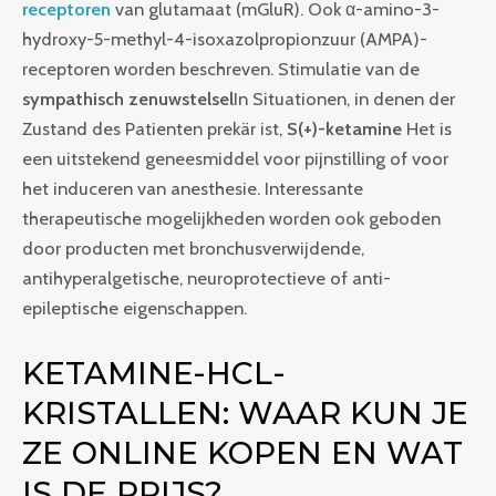
receptoren
van glutamaat (mGluR). Ook α-amino-3-
hydroxy-5-methyl-4-isoxazolpropionzuur (AMPA)-
receptoren worden beschreven. Stimulatie van de
sympathisch zenuwstelsel
In Situationen, in denen der
Zustand des Patienten prekär ist,
S(+)-ketamine
Het is
een uitstekend geneesmiddel voor pijnstilling of voor
het induceren van anesthesie. Interessante
therapeutische mogelijkheden worden ook geboden
door producten met bronchusverwijdende,
antihyperalgetische, neuroprotectieve of anti-
epileptische eigenschappen.
KETAMINE-HCL-
KRISTALLEN: WAAR KUN JE
ZE ONLINE KOPEN EN WAT
IS DE PRIJS?