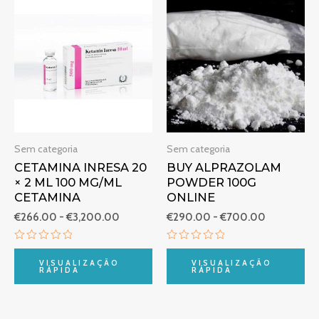
Gama
Gama
de
de
preços:
preços:
€266.00
€290.00
a
a
€3,200.00
€700.00
Sem categoria
Sem categoria
CETAMINA INRESA 20
BUY ALPRAZOLAM
× 2 ML 100 MG/ML
POWDER 100G
CETAMINA
ONLINE
€
266.00
-
€
3,200.00
€
290.00
-
€
700.00
Avaliação
Avaliação
0
0
VISUALIZAÇÃO
VISUALIZAÇÃO
de
de
RÁPIDA
RÁPIDA
5
5