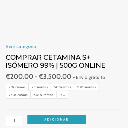
ligne
Sem categoria
COMPRAR CETAMINA S+
ISÓMERO 99% | 500G ONLINE
€
200.00
-
€
3,500.00
+ Envio gratuito
20Gramas
25Gramas
50Gramas
100Gramas
250Gramas
500Gramas
1KG
ADICIONAR