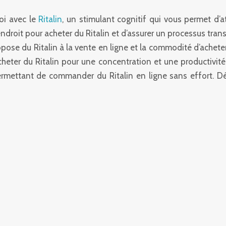
oi avec le
Ritalin
, un stimulant cognitif qui vous permet d’
endroit pour acheter du Ritalin et d’assurer un processus t
ose du Ritalin à la vente en ligne et la commodité d’acheter 
ter du Ritalin pour une concentration et une productivité 
ermettant de commander du Ritalin en ligne sans effort. Dé
A RITALINE
FORMULE ET
DE LA
(MÉTHYLPHÉ
 du système nerveux central
 pour traiter le trouble du
La Ritaline est le nom co
(TDAH). Elle aide à améliorer
système nerveux central cou
 contrôle des impulsions en
Le principe actif, le mét