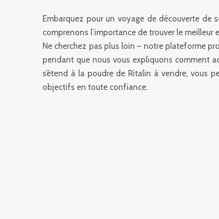
Embarquez pour un voyage de découverte de s
comprenons l’importance de trouver le meilleur 
Ne cherchez pas plus loin – notre plateforme prop
pendant que nous vous expliquons comment ache
s’étend à la poudre de Ritalin à vendre, vous p
objectifs en toute confiance.
UTILISATIONS DE L
(MÉTHYLPHÉNIDATE)
La Ritaline (méthylphénidate) est un stimulant
délivré sur ordonnance, principalement utilisé
déficit de l’attention avec ou sans hyperactivité 
la concentration, la durée d’attention et le