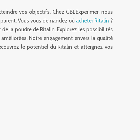
atteindre vos objectifs. Chez GBLExperimer, nous
ransparent. Vous vous demandez où
acheter Ritalin
?
de la poudre de Ritalin. Explorez les possibilités
améliorées. Notre engagement envers la qualité
couvrez le potentiel du Ritalin et atteignez vos
 DÉTAILS TECHNIQUES
 RITALINE
NIDATE)
mmercial du méthylphénidate, un stimulant du
ramment prescrit pour le TDAH et la narcolepsie.
hylphénidate, possède la formule moléculaire