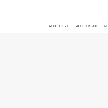
Aller
au
contenu
ACHETER GBL
ACHETER GHB
AC