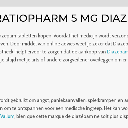
ingen (0)
RATIOPHARM 5 MG DIA
iazepam tabletten kopen. Voordat het medicijn wordt verzond
en. Door middel van online advies weet je zeker dat Diazepa
potheek, helpt ervoor te zorgen dat de aankoop van
Diazepam
 altijd met je arts of andere zorgverlener overleggen om er z
rdt gebruikt om angst, paniekaanvallen, spierkrampen en 
 om te ontspannen voor een medische ingreep. Het kan word
e
Valium
, bien que cette marque de diazépam ne soit plus di