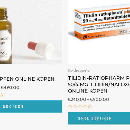
€490.00
€900.00
Ko druppels
TILIDIN-RATIOPHARM 
PFEN ONLINE KOPEN
50/4 MG TILIDIN/NALO
€
490.00
ONLINE KOPEN
€
240.00
-
€
900.00
eld
L BEKIJKEN
Beoordeeld
met
SNEL BEKIJKEN
0
van
5