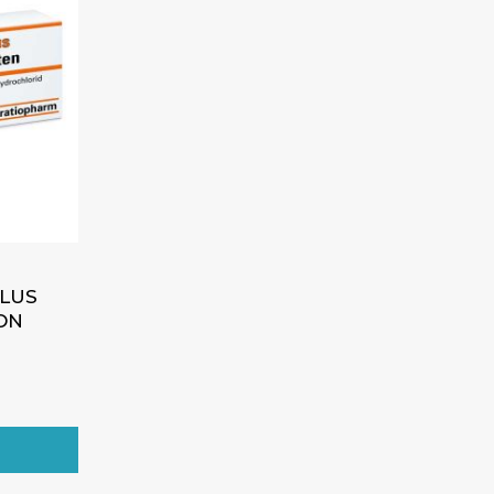
PLUS
XON