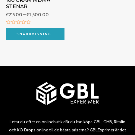
STENAR
€
215.00
–
€
2,500.00
Betygsatt
0
SNABBVISNING
av
5
Letar du efter en onlinebutik där du kan köpa GBL, GHB, Ritalin
och KO Drops online till de bästa priserna? GBLExprimer är det