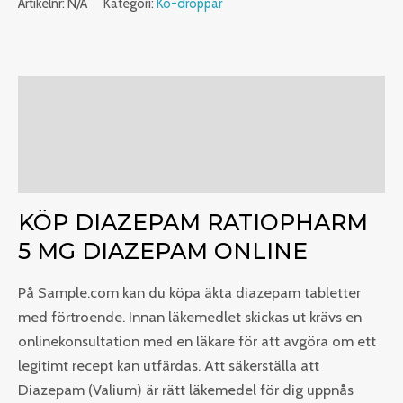
Artikelnr:
N/A
Kategori:
Ko-droppar
Beskrivning
Ytterligare information
Recensioner (0)
KÖP DIAZEPAM RATIOPHARM
5 MG DIAZEPAM ONLINE
På Sample.com kan du köpa äkta diazepam tabletter
med förtroende. Innan läkemedlet skickas ut krävs en
onlinekonsultation med en läkare för att avgöra om ett
legitimt recept kan utfärdas. Att säkerställa att
Diazepam (Valium) är rätt läkemedel för dig uppnås