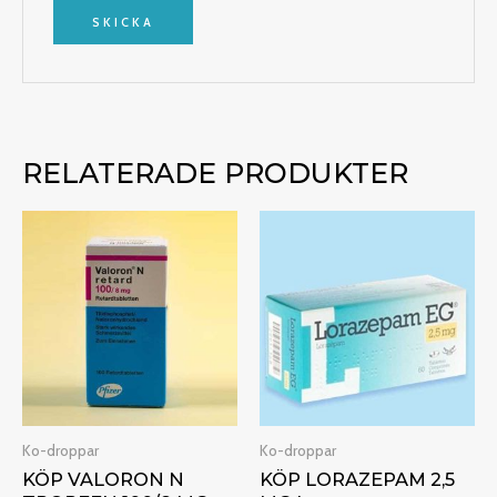
RELATERADE PRODUKTER
Prisintervall:
Prisintervall
€150.00
€220.00
till
till
€1,100.00
€680.00
Ko-droppar
Ko-droppar
KÖP VALORON N
KÖP LORAZEPAM 2,5