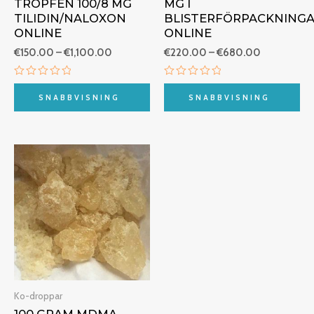
TROPFEN 100/8 MG
MG I
TILIDIN/NALOXON
BLISTERFÖRPACKNING
ONLINE
ONLINE
€
150.00
–
€
1,100.00
€
220.00
–
€
680.00
Betygsatt
Betygsatt
0
0
SNABBVISNING
SNABBVISNING
av
av
5
5
Prisintervall:
€215.00
till
€2,500.00
Ko-droppar
100 GRAM MDMA