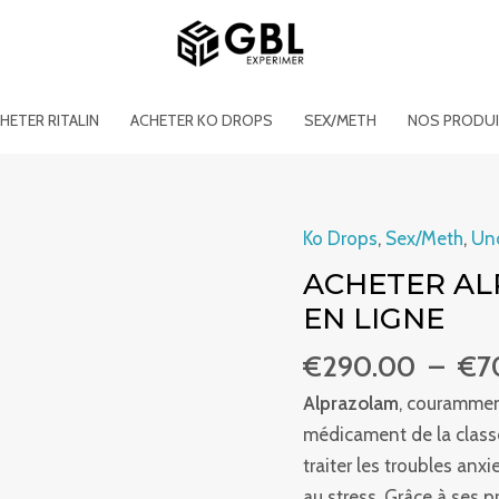
HETER RITALIN
ACHETER KO DROPS
SEX/METH
NOS PRODU
Ko Drops
,
Sex/Meth
,
Un
quantité
de
ACHETER AL
ACHETER
EN LIGNE
ALPRAZOLAM
€
290.00
–
€
7
POUDRE
100G
Alprazolam
, courammen
EN
médicament de la class
LIGNE
traiter les troubles anx
au stress. Grâce à ses p