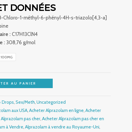
ET DONNÉES
-Chloro-1-méthyl-6-phényl-4H-s-triazolo[4,3-a]
pine
ire :
C17H13ClN4
e :
308,76 g/mol
100MG
TER AU PANIER
o Drops
,
Sex/Meth
,
Uncategorized
zolam aux USA
,
Acheter Alprazolam en ligne
,
Acheter
 Alprazolam pas cher
,
Acheter Alprazolam pas cher en
am à Vendre
,
Alprazolam à vendre au Royaume-Uni
,