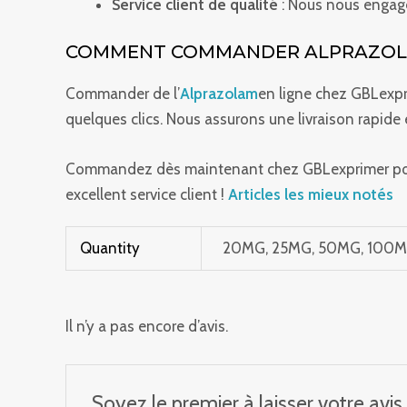
Service client de qualité
: Nous nous engageo
COMMENT COMMANDER ALPRAZOLA
Commander de l’
Alprazolam
en ligne chez GBLexpri
quelques clics. Nous assurons une livraison rapide e
Commandez dès maintenant chez GBLexprimer pour o
excellent service client !
Articles les mieux notés
Quantity
20MG, 25MG, 50MG, 100
Il n’y a pas encore d’avis.
Soyez le premier à laisser votr