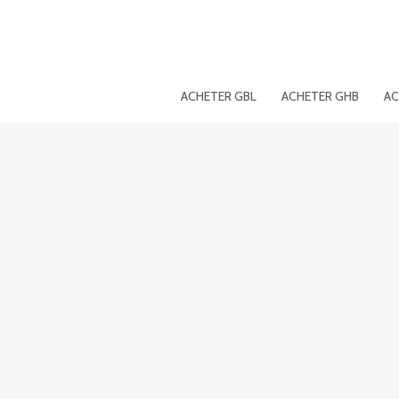
Aller
au
contenu
ACHETER GBL
ACHETER GHB
AC