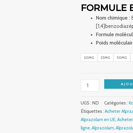
FORMULE 
Nom chimique :
8
[1,4]benzodiazé
Formule molécula
Poids moléculair
20MG
25MG
50MG
AJOU
UGS :
ND
Catégories :
K
Étiquettes :
Acheter Alpra
Alprazolam en UE
,
Acheter
ligne
,
Alprazolam
,
Alprazol