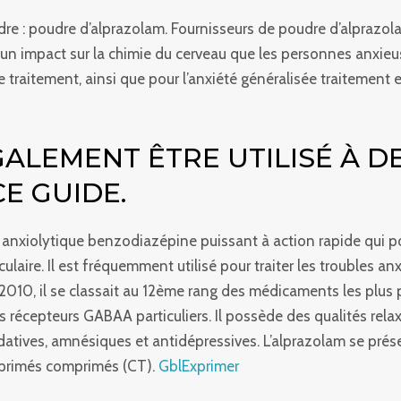
dre : poudre d’alprazolam. Fournisseurs de poudre d’alprazol
un impact sur la chimie du cerveau que les personnes anxieus
ue traitement, ainsi que pour l’anxiété généralisée traitement 
ALEMENT ÊTRE UTILISÉ À D
E GUIDE.
anxiolytique benzodiazépine puissant à action rapide qui pos
aire. Il est fréquemment utilisé pour traiter les troubles anxi
n 2010, il se classait au 12ème rang des médicaments les plus
es récepteurs GABAA particuliers. Il possède des qualités rel
datives, amnésiques et antidépressives. L’alprazolam se pré
comprimés comprimés (CT).
GblExprimer