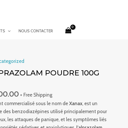
ITS
NOUS CONTACTER
Plage
categorized
de
PRAZOLAM POUDRE 100G
prix :
€290.00
00.00
à
+ Free Shipping
€700.00
t commercialisé sous le nom de
Xanax
, est un
e des benzodiazépines utilisé principalement pour
ieux, les attaques de panique, et les symptômes liés
ropriétés sédatives et anxiolytiques,
l’alprazolam