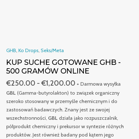
ligne
GHB
,
Ko Drops
,
Seks/Meta
KUP SUCHE GOTOWANE GHB -
500 GRAMÓW ONLINE
€
250.00
-
€
1,200.00
+ Darmowa wysyłka
GBL
(Gamma-butyrolakton) to związek organiczny
szeroko stosowany w przemyśle chemicznym i do
zastosowań badawczych. Znany jest ze swojej
wszechstronności,
GBL
działa jako rozpuszczalnik,
półprodukt chemiczny i prekursor w syntezie różnych
produktów. Jest również badany pod kątem jego