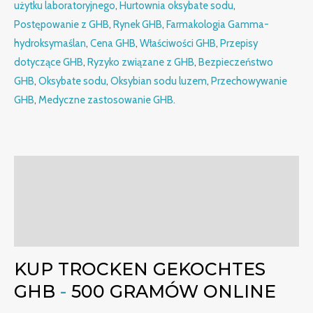
użytku laboratoryjnego
,
Hurtownia oksybate sodu
,
Postępowanie z GHB
,
Rynek GHB
,
Farmakologia Gamma-
hydroksymaślan
,
Cena GHB
,
Właściwości GHB
,
Przepisy
dotyczące GHB
,
Ryzyko związane z GHB
,
Bezpieczeństwo
GHB
,
Oksybate sodu
,
Oksybian sodu luzem
,
Przechowywanie
GHB
,
Medyczne zastosowanie GHB.
Opis
Dodatkowe informacje
Recenzje (0)
KUP TROCKEN GEKOCHTES
GHB
-
500 GRAMÓW ONLINE