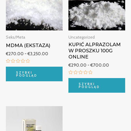
€3,250.00
€700.00
Seks/Meta
Uncategorized
KUPIĆ ALPRAZOLAM
MDMA (EKSTAZA)
W PROSZKU 100G
€
270.00
-
€
3,250.00
ONLINE
€
290.00
-
€
700.00
Oceniono
0
SZYBKI
na
PODGLĄD
Oceniono
5
0
SZYBKI
na
PODGLĄD
5
Zakres
cen:
od
€210.00
do