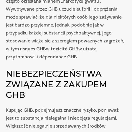
często określana mianem „narkotyku gwałtu”.
Wywoływane przez GHB uczucie euforii i odprężenia
może sprawiać, że dla niektórych osób jego zażywanie
jest bardzo przyjemne. Jednak, podobnie jak w
przypadku każdej substancji psychoaktywnej, jego
stosowanie wiąże się z szeregiem poważnych zagrożeń,
w tym
risques GHB
w
toxicité GHB
w
utrata
przytomności
i
dépendance GHB
.
NIEBEZPIECZEŃSTWA
ZWIĄZANE Z ZAKUPEM
GHB
Kupując GHB, podejmujesz znaczne ryzyko, ponieważ
jest to substancja nielegalna i nieobjęta regulacjami.
Większość nielegalnie sprzedawanych środków