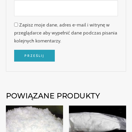
Zapisz moje dane, adres e-mail i witrynę w
przeglądarce aby wypełnić dane podczas pisania
kolejnych komentarzy.
POWIĄZANE PRODUKTY
Zakres
Zakres
cen:
cen:
od
od
€270.00
€290.00
do
do