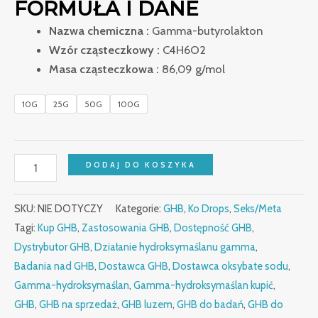
FORMUŁA I DANE
Nazwa chemiczna :
Gamma-butyrolakton
Wzór cząsteczkowy :
C4H6O2
Masa cząsteczkowa :
86,09 g/mol
10G
25G
50G
100G
DODAJ DO KOSZYKA
SKU:
NIE DOTYCZY
Kategorie:
GHB
,
Ko Drops
,
Seks/Meta
Tagi:
Kup GHB
,
Zastosowania GHB
,
Dostępność GHB
,
Dystrybutor GHB
,
Działanie hydroksymaślanu gamma
,
Badania nad GHB
,
Dostawca GHB
,
Dostawca oksybate sodu
,
Gamma-hydroksymaślan
,
Gamma-hydroksymaślan kupić
,
GHB
,
GHB na sprzedaż
,
GHB luzem
,
GHB do badań
,
GHB do