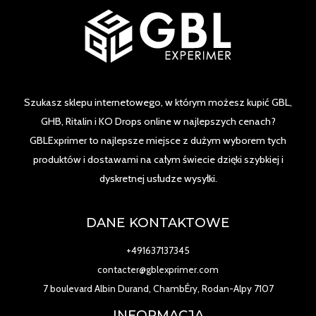
Szukasz sklepu internetowego, w którym możesz kupić GBL,
GHB, Ritalin i KO Drops online w najlepszych cenach?
GBLExprimer to najlepsze miejsce z dużym wyborem tych
produktów i dostawami na całym świecie dzięki szybkiej i
dyskretnej usłudze wysyłki.
DANE KONTAKTOWE
+491637137345
contacter@gblexprimer.com
7 boulevard Albin Durand, ChambÉry, Rodan-Alpy 7107
INFORMACJA