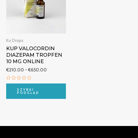
€650.00
Ko Drops
KUP VALOCORDIN
DIAZEPAM TROPFEN
10 MG ONLINE
€
210.00
-
€
650.00
Oceniono
0
SZYBKI
na
PODGLĄD
5