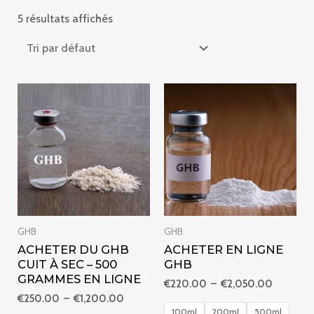
5 résultats affichés
Plage
Plage
de
de
prix :
prix :
€250.00
€220.0
à
à
€1,200.00
€2,050.
GHB
GHB
ACHETER DU GHB
ACHETER EN LIGNE
CUIT À SEC – 500
GHB
GRAMMES EN LIGNE
€
220.00
–
€
2,050.00
€
250.00
–
€
1,200.00
100ml
200ml
500ml