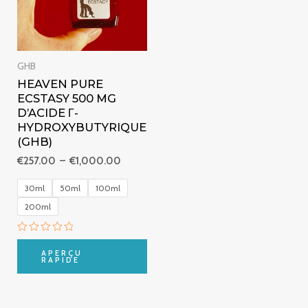
GHB
HEAVEN PURE
ECSTASY 500 MG
D’ACIDE Γ-
HYDROXYBUTYRIQUE
(GHB)
€
257.00
–
€
1,000.00
30ml
50ml
100ml
200ml
Note
0
APERÇU
sur
RAPIDE
5