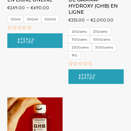
HYDROXY (GHB) EN
€
249.00
–
€
490.00
LIGNE
150ml
300ml
500ml
€
255.00
–
€
2,000.00
20Grams
25Grams
Note
0
APERÇU
50Grams
100Grams
sur
RAPIDE
5
250Grams
500Grams
1KG
Note
0
APERÇU
sur
RAPIDE
5
Plage
de
prix :
€257.00
à
€1,000.00