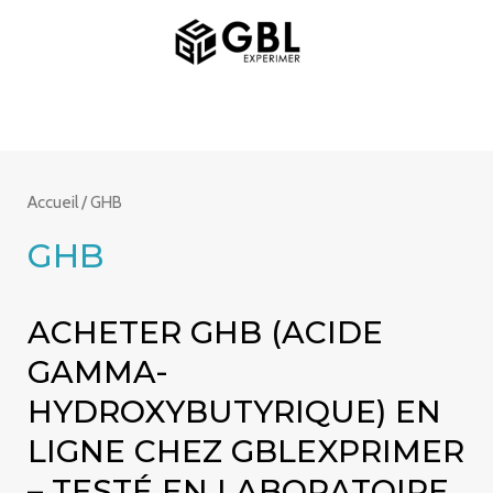
Aller
MAIN
au
MENU
contenu
Accueil
/ GHB
GHB
ACHETER GHB (ACIDE
GAMMA-
HYDROXYBUTYRIQUE) EN
LIGNE CHEZ GBLEXPRIMER
– TESTÉ EN LABORATOIRE