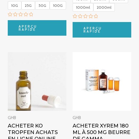
10G
25G
50G
100G
1000ml
2000ml
Note
Note
0
APERÇU
0
APERÇU
sur
RAPIDE
sur
RAPIDE
5
5
Plage
Plage
de
de
prix :
prix :
€249.00
€255.00
à
à
€490.00
€2,000.
GHB
GHB
ACHETER KO
ACHETER XYREM 180
TROPFEN ACHATS
ML À 500 MG BEURRE
EN LIGNE ONLINE
DE GAMMA-