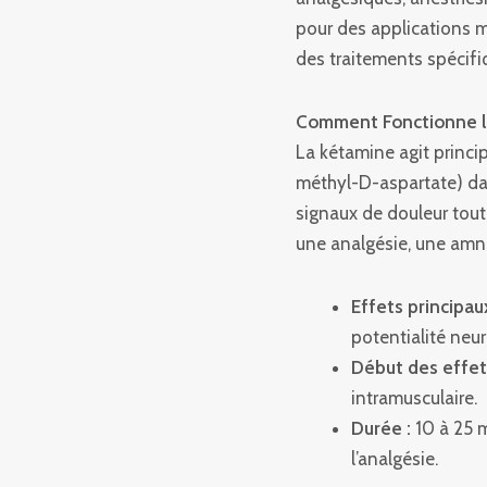
mg/ml
pour des applications m
Kétamine
des traitements spécifi
Comment Fonctionne l
La kétamine agit princ
méthyl-D-aspartate) dan
signaux de douleur tout 
une analgésie, une amné
Effets principaux
potentialité neur
Début des effet
intramusculaire.
Durée :
10 à 25 m
l’analgésie.