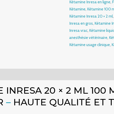
Kétamine Inresa en ligne
,
F
Kétamine
,
Kétamine 100 
Kétamine Inresa 20 × 2 ml
Inresa en gros
,
Kétamine In
Inresa vrac
,
Kétamine liqui
anesthésie vétérinaire
,
Ké
Kétamine usage clinique
,
K
mmentaires (0)
INRESA 20 × 2 ML 100 
R
–
HAUTE QUALITÉ ET 