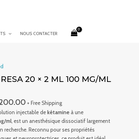
ITS
NOUS CONTACTER
Plage
ed
de
RESA 20 × 2 ML 100 MG/ML
prix :
€266.00
,200.00
à
+ Free Shipping
€3,200.00
olution injectable de
kétamine
à une
mg/ml
, est un anesthésique dissociatif largement
en recherche. Reconnu pour ses propriétés
ques et neuroprotectrices, ce produit est idéal