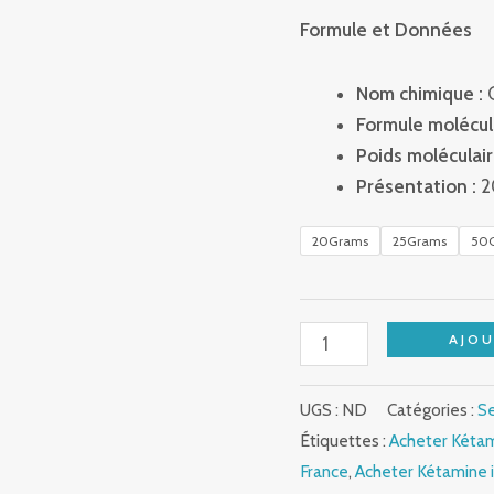
Formule et Données
Nom chimique :
C
Formule molécula
Poids moléculair
Présentation :
2
20Grams
25Grams
50
AJOU
UGS :
ND
Catégories :
S
Étiquettes :
Acheter Kéta
France
,
Acheter Kétamine i