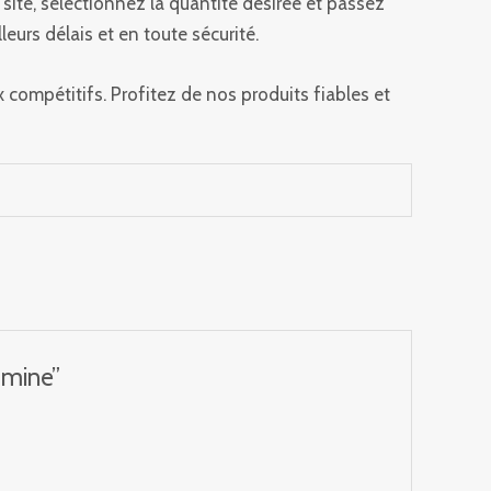
 site, sélectionnez la quantité désirée et passez
leurs délais et en toute sécurité.
x compétitifs. Profitez de nos produits fiables et
amine”