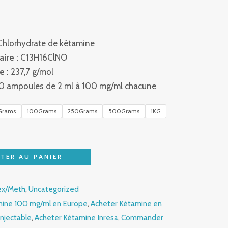
hlorhydrate de kétamine
ire :
C13H16ClNO
e :
237,7 g/mol
0 ampoules de 2 ml à 100 mg/ml chacune
Grams
100Grams
250Grams
500Grams
1KG
TER AU PANIER
ex/Meth
,
Uncategorized
mine 100 mg/ml en Europe
,
Acheter Kétamine en
njectable
,
Acheter Kétamine Inresa
,
Commander