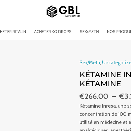
HETER RITALIN
ACHETER KO DROPS
SEX/METH
NOS PRODU
Sex/Meth
,
Uncategoriz
quantité
de
KÉTAMINE IN
Kétamine
KÉTAMINE
Inresa
€
266.00
–
€
3
20
×
Kétamine Inresa
, une s
2
concentration de
100 
ml
utilisé en médecine et 
100
analgésiques, anesthési