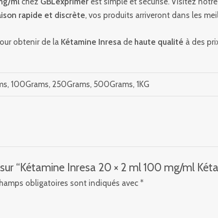
mg/ml
chez
GBLexprimer
est simple et sécurisé. Visitez notre
raison rapide et discrète
, vos produits arriveront dans les meil
our obtenir de la
Kétamine Inresa
de
haute qualité
à des pri
ms, 100Grams, 250Grams, 500Grams, 1KG
is sur “Kétamine Inresa 20 × 2 ml 100 mg/ml Két
hamps obligatoires sont indiqués avec
*