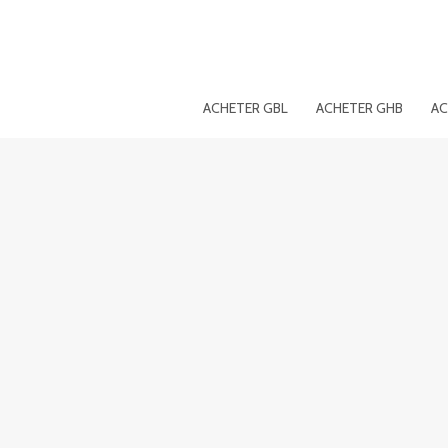
Aller
au
contenu
ACHETER GBL
ACHETER GHB
AC