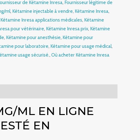
ournisseur de Kétamine Inresa
,
Fournisseur légitime de
mg/ml
,
Kétamine injectable à vendre
,
Kétamine Inresa
,
,
Kétamine Inresa applications médicales
,
Kétamine
resa pour vétérinaire
,
Kétamine Inresa prix
,
Kétamine
de
,
Kétamine pour anesthésie
,
Kétamine pour
tamine pour laboratoire
,
Kétamine pour usage médical
,
étamine usage sécurisé.
,
Où acheter Kétamine Inresa
MG/ML EN LIGNE
TESTÉ EN