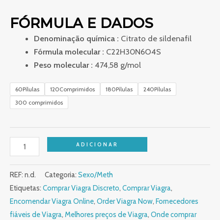
FÓRMULA E DADOS
Denominação química :
Citrato de sildenafil
Fórmula molecular :
C22H30N6O4S
Peso molecular :
474,58 g/mol
60Pílulas
120Comprimidos
180Pílulas
240Pílulas
300 comprimidos
ADICIONAR
REF:
n.d.
Categoria:
Sexo/Meth
Etiquetas:
Comprar Viagra Discreto
,
Comprar Viagra
,
Encomendar Viagra Online
,
Order Viagra Now
,
Fornecedores
fiáveis de Viagra
,
Melhores preços de Viagra
,
Onde comprar