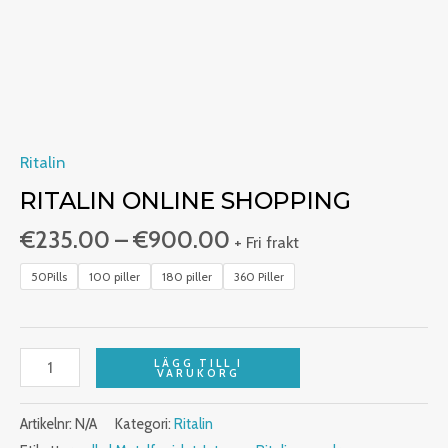
Ritalin
RITALIN ONLINE SHOPPING
€
235.00
–
€
900.00
+ Fri frakt
50Pills
100 piller
180 piller
360 Piller
LÄGG TILL I
VARUKORG
Artikelnr:
N/A
Kategori:
Ritalin