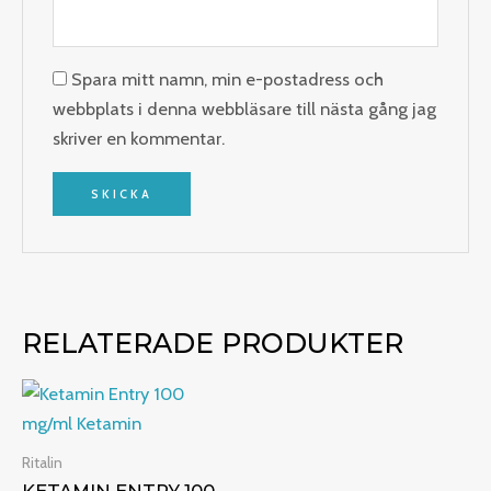
Spara mitt namn, min e-postadress och
webbplats i denna webbläsare till nästa gång jag
skriver en kommentar.
RELATERADE PRODUKTER
Prisintervall:
€275.00
till
€900.00
Ritalin