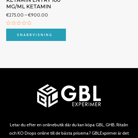
KETAMIN ENTRY 100
MG/ML KETAMIN
€
275.00
–
€
900.00
Betygsatt
0
SNABBVISNING
av
5
Letar du efter en onlinebutik där du kan köpa GBL, GHB, Ritalin
och KO Drops online till de bästa priserna? GBLExprimer är det