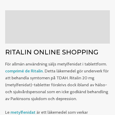
Beskrivning
Ytterligare information
Recensioner (0)
RITALIN ONLINE SHOPPING
För allmän användning säljs metylfenidat i tablettform.
comprimé de Ritalin
. Detta läkemedel gör underverk för
att behandla symtomen på TDAH. Ritalin 20 mg
(metylfenidat)-tabletter förskrivs dock ibland av hälso-
och sjukvårdspersonal som en icke godkänd behandling
av Parkinsons sjukdom och depression.
Le
metylfenidat
är ett läkemedel som verkar