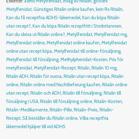
Etiketter:
adhd Metylfenidat
,
Intag av Ritalin
,
goodrx
Metylfenidat
,
Günstiges Ritalin online kaufen
,
kein Rx Ritalin
,
Kan du få receptfria ADHS-läkemedel
,
Kan du köpa Ritalin
utan recept?
,
Kan du köpa Ritalin rezeptfritt i Storbritannien
,
Kan du skriva ut Ritalin online?
,
Metylfenidat
,
Metylfenidat mg
,
Metylfenidat online
,
Metylfenidat online kaufen
,
Metylfenidat
online utan recept köpa
,
Metylfenidat till online-försäljning
,
Metylfenidat till försäljning
,
Methylphenidat-Kosten
,
Pris för
metylfenidat
,
Metylfenidat-Rezept
,
Ritalin
,
Ritalin 10 mg
,
Ritalin ADH
,
Ritalin för vuxna
,
Ritalin utan recept köpa
,
Ritalin
online
,
Ritalin online med Nachtlieferung kaufen
,
Ritalin online
utan recept
,
Ritalin och ADH
,
Ritalin till försäljning
,
Ritalin till
försäljning i USA
,
Ritalin till försäljning online
,
Ritalin-Kosten
,
Ritalin-Medikamente
,
Ritalin-Pille
,
Ritalin-Preis
,
Ritalin-
Rezept
,
Så beställer du Ritalin online
,
Vilka receptfria
läkemedel hjälper till vid ADHS