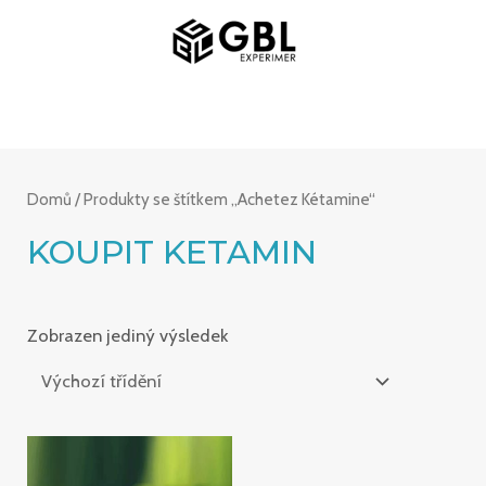
Přeskočit
HLAVNÍ
na
NABÍDKA
obsah
Domů
/ Produkty se štítkem „Achetez Kétamine“
KOUPIT KETAMIN
Zobrazen jediný výsledek
Rozpětí
cen: