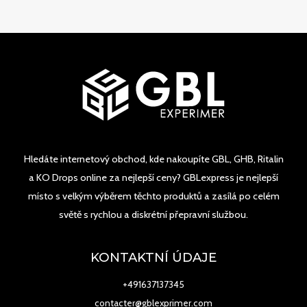
Hledáte internetový obchod, kde nakoupíte GBL, GHB, Ritalin
a KO Drops online za nejlepší ceny? GBLexpress je nejlepší
místo s velkým výběrem těchto produktů a zasílá po celém
světě s rychlou a diskrétní přepravní službou.
KONTAKTNÍ ÚDAJE
+491637137345
contacter@gblexprimer.com