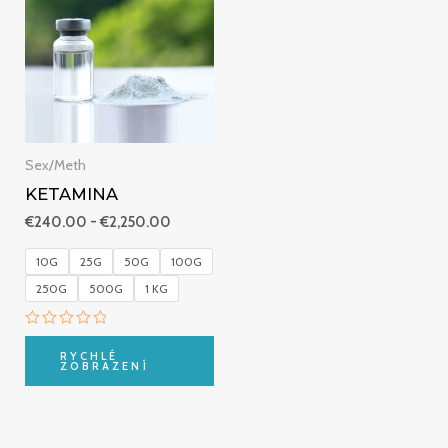
€240.00
až
€2,250.00
Sex/Meth
KETAMINA
€
240.00
-
€
2,250.00
10G
25G
50G
100G
250G
500G
1 KG
Hodnocení
0
RYCHLÉ
z
ZOBRAZENÍ
5