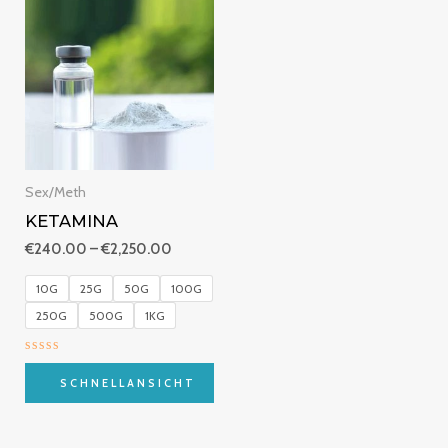
€240.00
bis
€2,250.00
Sex/Meth
KETAMINA
€
240.00
–
€
2,250.00
10G
25G
50G
100G
250G
500G
1KG
Bewertet
mit
SCHNELLANSICHT
0
von
5