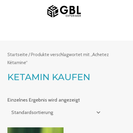
Zum
MAIN
Inhalt
MENU
springen
Startseite
/ Produkte verschlagwortet mit „Achetez
Kétamine“
KETAMIN KAUFEN
Einzelnes Ergebnis wird angezeigt
Preisspanne: