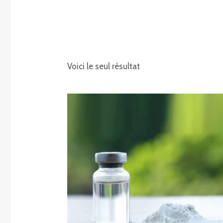
Voici le seul résultat
Plage
de
prix :
€240.00
à
€2,250.00