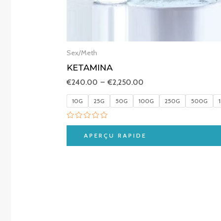
Sex/Meth
KETAMINA
€
240.00
–
€
2,250.00
10G
25G
50G
100G
250G
500G
Note
0
APERÇU RAPIDE
sur
5