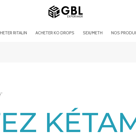
HETER RITALIN
ACHETER KO DROPS
SEX/METH
NOS PRODU
e”
EZ KÉTA