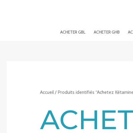
Aller
au
contenu
ACHETER GBL
ACHETER GHB
AC
Accueil
/ Produits identifiés “Achetez Kétamin
ACHET