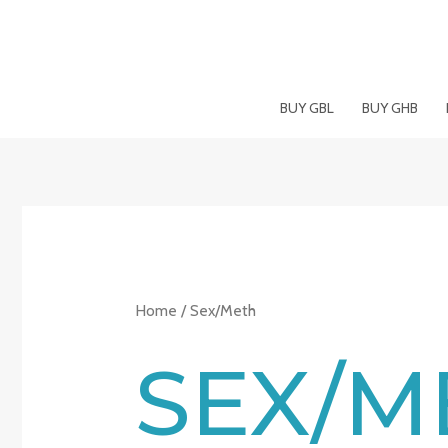
Skip
to
content
BUY GBL
BUY GHB
Home
/ Sex/Meth
SEX/M