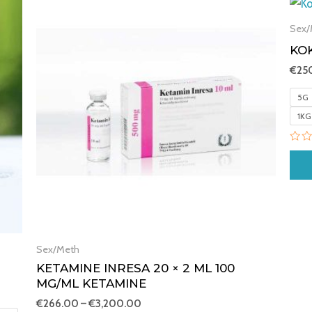
range:
€266.00
Sex/
through
KO
€3,200.00
€
25
5G
1KG
Rat
0
out
of
5
Sex/Meth
KETAMINE INRESA 20 × 2 ML 100
MG/ML KETAMINE
€
266.00
–
€
3,200.00