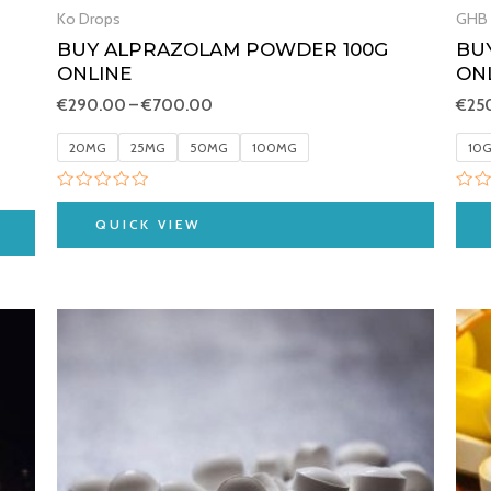
Ko Drops
GHB
BUY ALPRAZOLAM POWDER 100G
BU
ONLINE
ON
€
290.00
–
€
700.00
€
25
20MG
25MG
50MG
100MG
10
Rated
Rat
0
0
QUICK VIEW
out
out
of
of
5
5
Price
range:
€250.00
through
€1,850.00