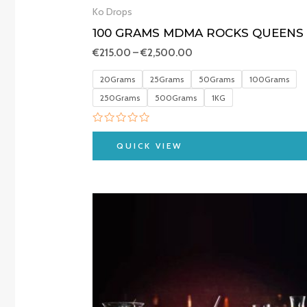
Ko Drops
100 GRAMS MDMA ROCKS QUEENS
€
215.00
–
€
2,500.00
20Grams
25Grams
50Grams
100Grams
250Grams
500Grams
1KG
Rated
0
QUICK VIEW
out
of
5
Price
range:
€210.00
through
€650.00