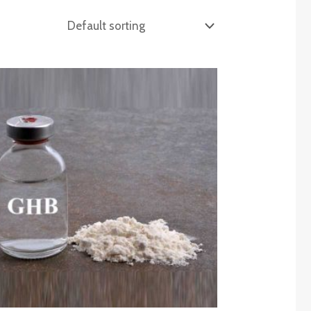
Price
range:
€250.00
through
€1,200.00