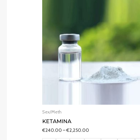
range:
€240.00
through
€2,250.00
Sex/Meth
KETAMINA
€
240.00
–
€
2,250.00