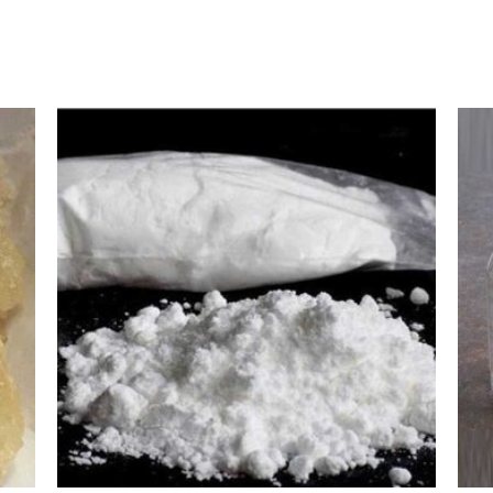
Price
range:
€290.00
through
€700.00