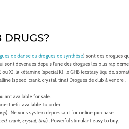
B DRUGS?
ogues de danse ou drogues de synthèse
) sont des drogues que
s qui sont devenues depuis l’une des drogues les plus rapide
E ou X), la kétamine (special K), le GHB (ecstasy liquide, s
line (speed, crank, crystal, tina) Drogues de club à vendre .
imulant available
for sale
.
 anesthetic
available to order
.
oop
) : Nervous system depressant
for online purchase
.
ed, crank, crystal, tina
) : Powerful stimulant
easy to buy
.