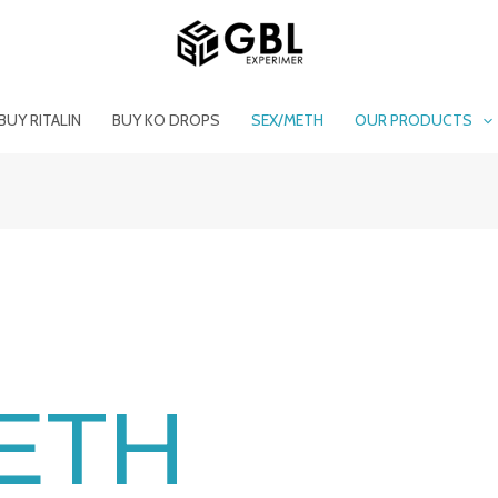
BUY RITALIN
BUY KO DROPS
SEX/METH
OUR PRODUCTS
ETH