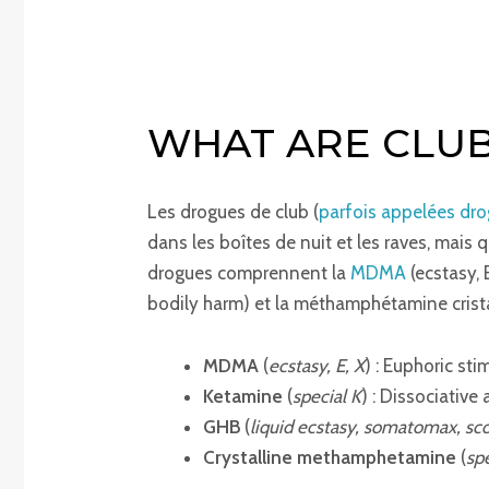
WHAT ARE CLU
Les drogues de club (
parfois appelées dr
dans les boîtes de nuit et les raves, mai
drogues comprennent la
MDMA
(ecstasy, 
bodily harm) et la méthamphétamine cristal
MDMA
(
ecstasy, E, X
) : Euphoric st
Ketamine
(
special K
) : Dissociative
GHB
(
liquid ecstasy, somatomax, sc
Crystalline methamphetamine
(
spe