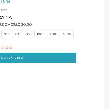
range:
€250.00
Meth
through
KAINA
€25,000.00
0.00
–
€
25,000.00
10G
25G
50G
100G
250G
500G
ed
QUICK VIEW