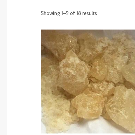
Showing 1–9 of 18 results
Price
range:
€215.00
through
€2,500.00