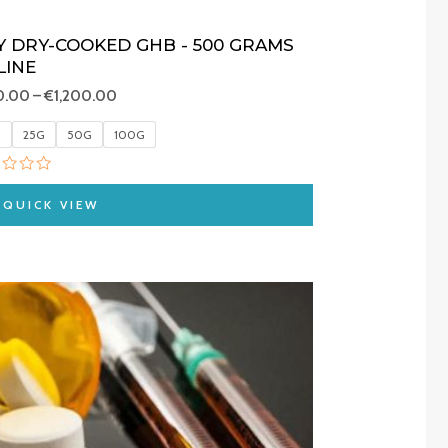
Y DRY-COOKED GHB - 500 GRAMS
LINE
0.00
–
€
1,200.00
G
25G
50G
100G
ed
QUICK VIEW
Price
range:
€220.00
through
€2,150.00