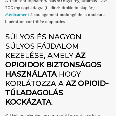
A Tilidin-ratiopharm ® plus 50 mg/4 mg alkalmas 100-
200 mg napi adagra (tilidin-hidroklorid alapján).
Médicament
à soulagement prolongé de la douleur
a
Libération contrôlée d’opioïdes
.
SÚLYOS ÉS NAGYON
SÚLYOS FÁJDALOM
KEZELÉSE, AMELY
AZ
OPIOIDOK BIZTONSÁGOS
HASZNÁLATA
HOGY
KORLÁTOZZA A
AZ OPIOID-
TÚLADAGOLÁS
KOCKÁZATA
.
Mit kell figyelembe vennie, mielőtt elkezdi szedni a