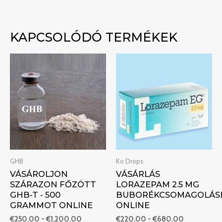
KAPCSOLÓDÓ TERMÉKEK
Ártartomány:
Ártartomány
€250.00
€220.00
-
-
€1,200.00
€680.00
GHB
Ko Drops
VÁSÁROLJON
VÁSÁRLÁS
SZÁRAZON FŐZÖTT
LORAZEPAM 2.5 MG
GHB-T - 500
BUBORÉKCSOMAGOLÁS
GRAMMOT ONLINE
ONLINE
€
250.00
-
€
1,200.00
€
220.00
-
€
680.00