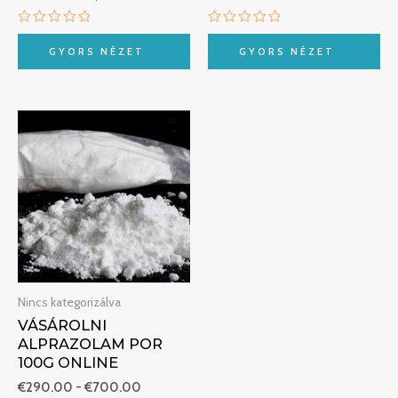
Értékelés:
Értékelés:
0
0
GYORS NÉZET
GYORS NÉZET
/
/
5
5
Ártartomány:
€290.00
-
€700.00
Nincs kategorizálva
VÁSÁROLNI
ALPRAZOLAM POR
100G ONLINE
€
290.00
-
€
700.00