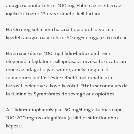
adagja naponta kétszer 100 mg. Ebben az esetben az
injekciók között 12 órás szünetet kell tartani.
Ha Ön még soha nem használt opioidot, orvosa a
kezdeti adagot napi kétszer 50 mg-ra fogja csökkenteni.
Ha a napi kétszer 100 mg tilidin-hidroklorid nem
elegendő a fájdalom csillapítására, orvosa fokozatosan
emeli az adagot olyan szintre, amely megfelelő
fájdalomcsillapítást és kezelhető mellékhatásokat
biztosít, beleértve a következőket:
Effets secondaires de
la tilidine
és
Symptômes de sevrage aux opioïdes
.
A Tilidin-ratiopharm® plus 50 mg/4 mg alkalmas napi
100-200 mg-os adagolásra (a tilidin-hidrokloridhoz
képest).