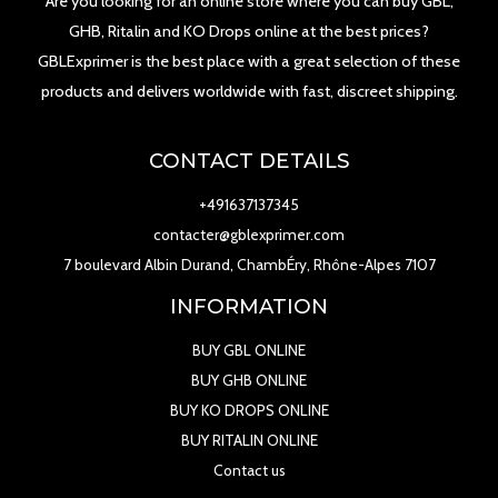
Are you looking for an online store where you can buy GBL,
GHB, Ritalin and KO Drops online at the best prices?
GBLExprimer is the best place with a great selection of these
products and delivers worldwide with fast, discreet shipping.
CONTACT DETAILS
+491637137345
contacter@gblexprimer.com
7 boulevard Albin Durand, ChambÉry, Rhône-Alpes 7107
INFORMATION
BUY GBL ONLINE
BUY GHB ONLINE
BUY KO DROPS ONLINE
BUY RITALIN ONLINE
Contact us