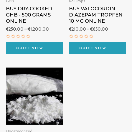
GHB
Ko Drops
BUY DRY-COOKED
BUY VALOCORDIN
GHB - 500 GRAMS
DIAZEPAM TROPFEN
ONLINE
10 MG ONLINE
€
250.00
–
€
1,200.00
€
210.00
–
€
650.00
Rated
Rated
0
0
QUICK VIEW
QUICK VIEW
out
out
of
of
5
5
Price
range:
€290.00
through
€700.00
Uncategorized