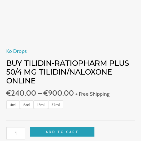
Ko Drops
BUY TILIDIN-RATIOPHARM PLUS
50/4 MG TILIDIN/NALOXONE
ONLINE
€
240.00
–
€
900.00
+ Free Shipping
4ml
8ml
16ml
32ml
ADD TO CART