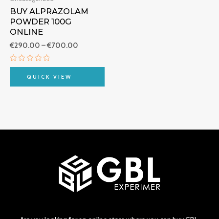
BUY ALPRAZOLAM
POWDER 100G
ONLINE
€
290.00
–
€
700.00
Rated
0
QUICK VIEW
out
of
5