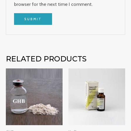
browser for the next time I comment.
RELATED PRODUCTS
Price
Price
range:
range:
€250.00
€210.00
through
through
€1,200.00
€650.00