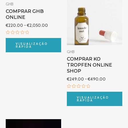
preços:
preços:
GHB
€220.00
€249.00
COMPRAR GHB
a
a
ONLINE
€2,050.00
€490.00
€
220.00
-
€
2,050.00
Avaliação
0
VISUALIZAÇÃO
de
RÁPIDA
5
GHB
COMPRAR KO
TROPFEN ONLINE
SHOP
€
249.00
-
€
490.00
Avaliação
0
VISUALIZAÇÃO
de
RÁPIDA
5
Gama
de