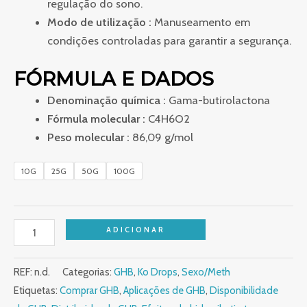
regulação do sono.
Modo de utilização :
Manuseamento em
condições controladas para garantir a segurança.
FÓRMULA E DADOS
Denominação química :
Gama-butirolactona
Fórmula molecular :
C4H6O2
Peso molecular :
86,09 g/mol
10G
25G
50G
100G
ADICIONAR
REF:
n.d.
Categorias:
GHB
,
Ko Drops
,
Sexo/Meth
Etiquetas:
Comprar GHB
,
Aplicações de GHB
,
Disponibilidade