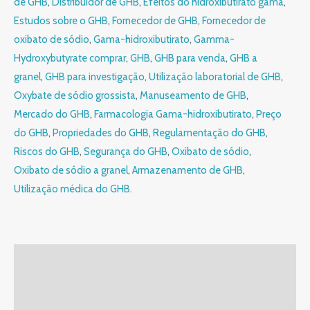
de GHB
,
Distribuidor de GHB
,
Efeitos do hidroxibutirato gama
,
Estudos sobre o GHB
,
Fornecedor de GHB
,
Fornecedor de
oxibato de sódio
,
Gama-hidroxibutirato
,
Gamma-
Hydroxybutyrate comprar
,
GHB
,
GHB para venda
,
GHB a
granel
,
GHB para investigação
,
Utilização laboratorial de GHB
,
Oxybate de sódio grossista
,
Manuseamento de GHB
,
Mercado do GHB
,
Farmacologia Gama-hidroxibutirato
,
Preço
do GHB
,
Propriedades do GHB
,
Regulamentação do GHB
,
Riscos do GHB
,
Segurança do GHB
,
Oxibato de sódio
,
Oxibato de sódio a granel
,
Armazenamento de GHB
,
Utilização médica do GHB.
Descrição
Informação adicional