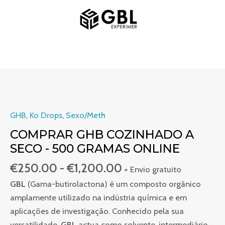
Saltar
MENU
para
PRINCIPAL
o
conteúdo
Gama
Quantidade
de
de
preços:
Acheter
GHB
,
Ko Drops
,
Sexo/Meth
€250.00
du
COMPRAR GHB COZINHADO A
a
GHB
SECO - 500 GRAMAS ONLINE
€1,200.00
cuit
€
250.00
-
€
1,200.00
à
+ Envio gratuito
sec
GBL
(Gama-butirolactona) é um composto orgânico
-
amplamente utilizado na indústria química e em
500
aplicações de investigação. Conhecido pela sua
grammes
versatilidade,
GBL
actua como solvente, intermediário