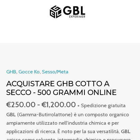
Vai
MENU
al
PRINCIPALE
contenuto
Fascia
Acheter
di
du
prezzo:
GHB
GHB
,
Gocce Ko
,
Sesso/Meta
da
cuit
ACQUISTARE GHB COTTO A
€250.00
à
SECCO - 500 GRAMMI ONLINE
a
sec
€
250.00
-
€
1,200.00
€1,200.00
-
+ Spedizione gratuita
500
GBL
(Gamma-Butirrolattone) è un composto organico
grammes
ampiamente utilizzato nell'industria chimica e per
en
applicazioni di ricerca. È noto per la sua versatilità,
GBL
ligne
agisce come solvente, intermedio chimico e precursore