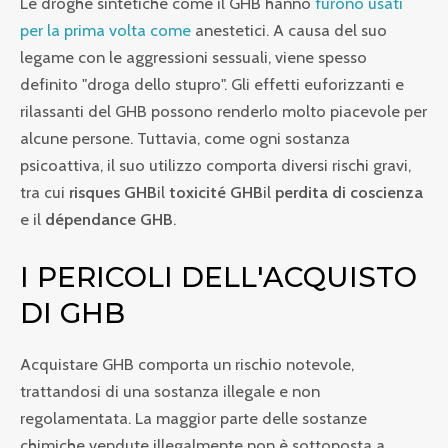
Le droghe sintetiche come il GHB hanno
furono usati
per la prima volta come
anestetici. A causa del suo
legame con le aggressioni sessuali, viene spesso
definito "droga dello stupro". Gli effetti euforizzanti e
rilassanti del GHB possono renderlo molto piacevole per
alcune persone. Tuttavia, come ogni sostanza
psicoattiva, il suo utilizzo comporta diversi rischi gravi,
tra cui
risques GHB
il
toxicité GHB
il
perdita di coscienza
e il
dépendance GHB
.
I PERICOLI DELL'ACQUISTO
DI GHB
Acquistare GHB comporta un rischio notevole,
trattandosi di una sostanza illegale e non
regolamentata. La maggior parte delle sostanze
chimiche vendute illegalmente non è sottoposta a