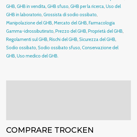
GHB
,
GHB in vendita
,
GHB sfuso
,
GHB per la ricerca
,
Uso del
GHB in laboratorio
,
Grossista di sodio ossibato
,
Manipolazione del GHB
,
Mercato del GHB
,
Farmacologia
Gamma-idrossibutirrato
,
Prezzo del GHB
,
Proprietà del GHB
,
Regolamenti sul GHB
,
Rischi del GHB
,
Sicurezza del GHB
,
Sodio ossibato
,
Sodio ossibato sfuso
,
Conservazione del
GHB
,
Uso medico del GHB.
Descrizione
Informazioni aggiuntive
Recensioni (0)
COMPRARE TROCKEN