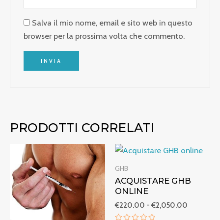
Salva il mio nome, email e sito web in questo
browser per la prossima volta che commento.
PRODOTTI CORRELATI
Fascia
Fascia
di
di
prezzo:
prezzo:
GHB
da
da
ACQUISTARE GHB
€220.00
€220.00
ONLINE
a
a
€1,800.00
€2,050.0
€
220.00
-
€
2,050.00