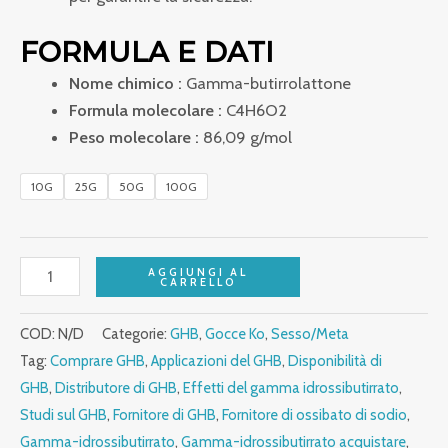
FORMULA E DATI
Nome chimico :
Gamma-butirrolattone
Formula molecolare :
C4H6O2
Peso molecolare :
86,09 g/mol
10G
25G
50G
100G
AGGIUNGI AL
CARRELLO
COD:
N/D
Categorie:
GHB
,
Gocce Ko
,
Sesso/Meta
Tag:
Comprare GHB
,
Applicazioni del GHB
,
Disponibilità di
GHB
,
Distributore di GHB
,
Effetti del gamma idrossibutirrato
,
Studi sul GHB
,
Fornitore di GHB
,
Fornitore di ossibato di sodio
,
Gamma-idrossibutirrato
,
Gamma-idrossibutirrato acquistare
,