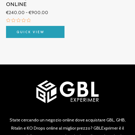
ONLINE
€
240.00
-
€
900.00
Valutato
0
QUICK VIEW
su
5
State cercando un negozio online dove acquistare GBL, GHB,
Ritalin e KO Drops online al miglior prezzo? GBLExprimer è il