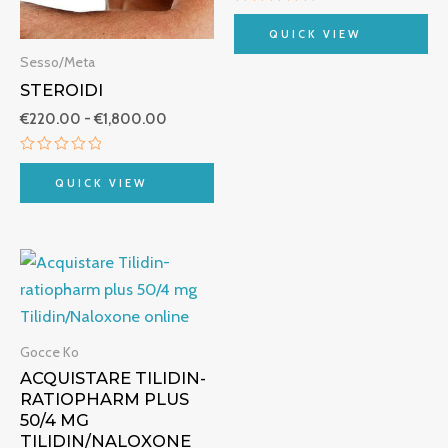
Valutato
0
QUICK VIEW
su
5
Sesso/Meta
STEROIDI
€
220.00
-
€
1,800.00
Valutato
0
QUICK VIEW
su
5
Fascia
di
prezzo:
da
€240.00
a
Gocce Ko
€900.00
ACQUISTARE TILIDIN-
RATIOPHARM PLUS
50/4 MG
TILIDIN/NALOXONE